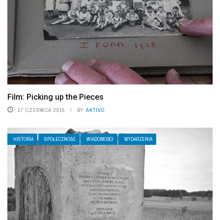
Film: Picking up the Pieces
17 CZERWCA 2015
BY
AKTIVO
HISTORIA
SPOŁECZNOŚĆ
WIADOMOŚCI
WYDARZENIA