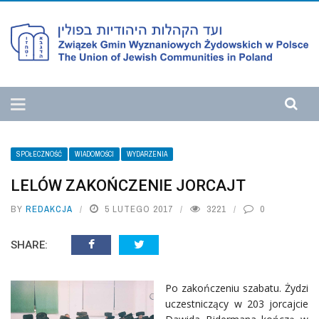
SPOŁECZNOŚĆ
WIADOMOŚCI
WYDARZENIA
LELÓW ZAKOŃCZENIE JORCAJT
BY
REDAKCJA
5 LUTEGO 2017
3221
0
SHARE:
Po zakończeniu szabatu. Żydzi
uczestniczący w 203 jorcajcie