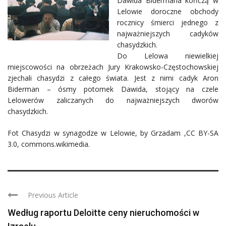
Dawida Bidermana kończą w
Lelowie doroczne obchody
rocznicy śmierci jednego z
najważniejszych cadyków
chasydzkich.
Do Lelowa niewielkiej
miejscowości na obrzeżach Jury Krakowsko-Częstochowskiej
zjechali chasydzi z całego świata. Jest z nimi cadyk Aron
Biderman – ósmy potomek Dawida, stojący na czele
Lelowerów z
aliczanych do najważniejszych dworów
chasydzkich.
Fot Chasydzi w synagodze w Lelowie, by Grzadam ,CC BY-SA
3.0, commons.wikimedia.
Previous Article
Według raportu Deloitte ceny nieruchomości w