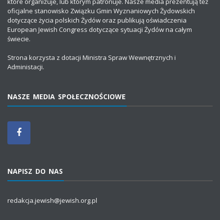
które organizuje, lub którym patronuje. Nasze media prezentują też
oficjalne stanowisko Związku Gmin Wyznaniowych Żydowskich
dotyczące życia polskich Żydów oraz publikują oświadczenia
European Jewish Congress dotyczące sytuacji Żydów na całym
świecie.
Strona korzysta z dotacji Ministra Spraw Wewnętrznych i
Administacji.
NASZE MEDIA SPOŁECZNOŚCIOWE
NAPISZ DO NAS
redakcja.jewish@jewish.org.pl