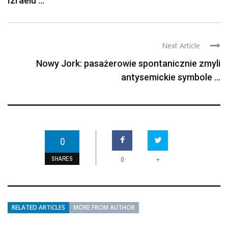
Izraelu ...
Next Article
Nowy Jork: pasażerowie spontanicznie zmyli
antysemickie symbole ...
0
SHARES
+
0
RELATED ARTICLES
MORE FROM AUTHOR