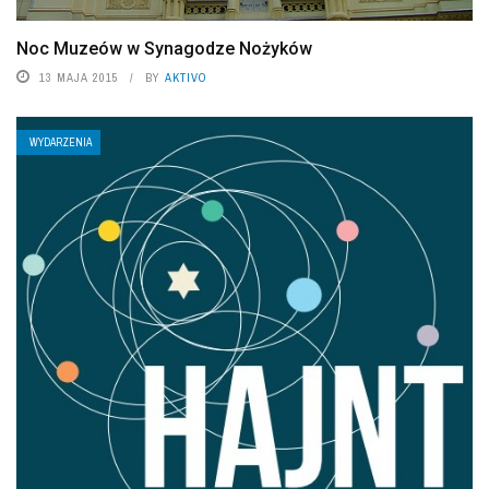
Noc Muzeów w Synagodze Nożyków
13 MAJA 2015
BY
AKTIVO
WYDARZENIA