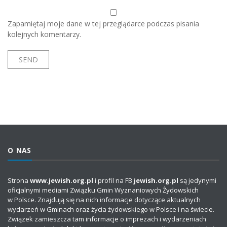
Zapamiętaj moje dane w tej przeglądarce podczas pisania
kolejnych komentarzy.
O NAS
Strona
www.jewish.org.pl
i profil na FB
jewish.org.pl
są jedynymi
oficjalnymi mediami Związku Gmin Wyznaniowych Żydowskich
w Polsce. Znajdują się na nich informacje dotyczące aktualnych
wydarzeń w Gminach oraz życia żydowskiego w Polsce i na świecie.
Związek zamieszcza tam informacje o imprezach i wydarzeniach