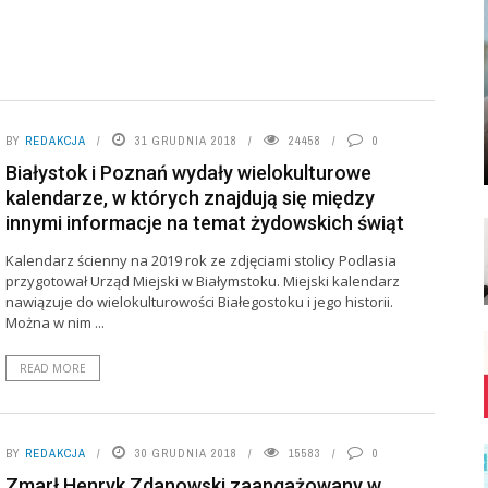
BY
REDAKCJA
31 GRUDNIA 2018
24458
0
Białystok i Poznań wydały wielokulturowe
kalendarze, w których znajdują się między
innymi informacje na temat żydowskich świąt
Kalendarz ścienny na 2019 rok ze zdjęciami stolicy Podlasia
przygotował Urząd Miejski w Białymstoku. Miejski kalendarz
nawiązuje do wielokulturowości Białegostoku i jego historii.
Można w nim ...
READ MORE
BY
REDAKCJA
30 GRUDNIA 2018
15583
0
Zmarł Henryk Zdanowski zaangażowany w