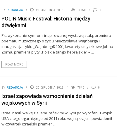
BY
REDAKCJA
21 GRUDNIA 2018
11350
0
POLIN Music Festival: Historia między
dźwiękami
Prawykonanie symfonii inspirowanej wystawą stałą, premiera
poematu muzycznego o życiu Mieczysława Wajnberga i
inauguracja cyklu „Wajnberg@100”, kwartety smyczkowe Johna
Zorna, premiera płyty „Polskie tango hebrajskie” – ...
READ MORE
BY
REDAKCJA
20 GRUDNIA 2018
7840
0
Izrael zapowiada wzmocnienie działań
wojskowych w Syrii
Izrael nasili walkę z siłami irańskimi w Syrii po wycofaniu wojsk
USA z tego ogarniętego od 2011 roku wojną kraju – powiadomił
w czwartek izraelski premier ...