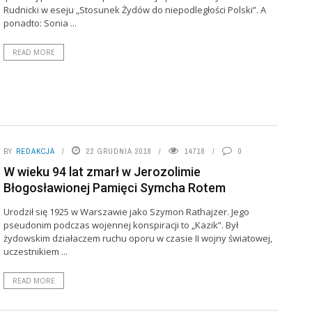
Rudnicki w eseju „Stosunek Żydów do niepodległości Polski”. A
ponadto: Sonia ...
READ MORE
BY
REDAKCJA
22 GRUDNIA 2018
14718
0
W wieku 94 lat zmarł w Jerozolimie
Błogosławionej Pamięci Symcha Rotem
Urodził się 1925 w Warszawie jako Szymon Rathajzer. Jego
pseudonim podczas wojennej konspiracji to „Kazik”. Był
żydowskim działaczem ruchu oporu w czasie II wojny światowej,
uczestnikiem ...
READ MORE