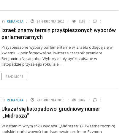
BY
REDAKCJA
24 GRUDNIA 2018
8187
0
Izrael: znamy termin przyśpieszonych wyborów
parlamentarnych
Przyspieszone wybory parlamentarne w Izraelu odbędą się w
kwietniu – poinformował na Twitterze rzecznik premiera
Benjamina Netanjahu. Wybory miały być rozpisane w
listopadzie przyszłego roku, ale ...
READ MORE
BY
REDAKCJA
23 GRUDNIA 2018
6367
0
Ukazał się listopadowo-grudniowy numer
„Midrasza”
W ostatnim w tym roku wydaniu „Midrasza” (206) setną rocznicę
polskiej państwowości podsumowuje profesor Szymon