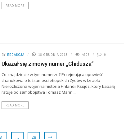
READ MORE
BY
REDAKCJA
18 GRUDNIA 2018
4905
0
Ukazał się zimowy numer „Chidusza”
Co znajdziecie w tym numerze? Przejmująca opowieść
chanukowa o tożsamości etiopskich Żydów w Izraelu
Nierozliczona wojenna historia Finlandii Ksiądz, który kabałą
ratuje od samobójstwa Tomasz Mann ...
READ MORE
3
…
28