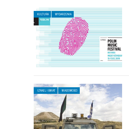
KULTURA
WYDARZENIA
IZRAEL I ŚWIAT
WIADOMOŚCI