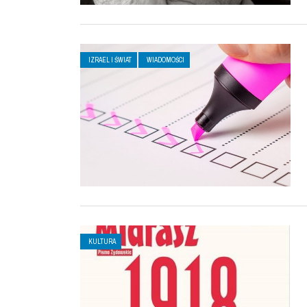
IZRAEL I ŚWIAT
WIADOMOŚCI
KULTURA