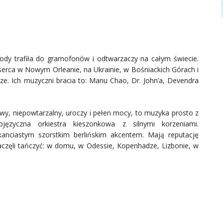
ody trafiła do gramofonów i odtwarzaczy na całym świecie.
e serca w Nowym Orleanie, na Ukrainie, w Bośniackich Górach i
sze. Ich muzyczni bracia to: Manu Chao, Dr. John’a, Devendra
y, niepowtarzalny, uroczy i pełen mocy, to muzyka prosto z
lojęzyczna orkiestra kieszonkowa z silnymi korzeniami.
kanciastym szorstkim berlińskim akcentem. Mają reputację
 zaczęli tańczyć: w domu, w Odessie, Kopenhadze, Lizbonie, w