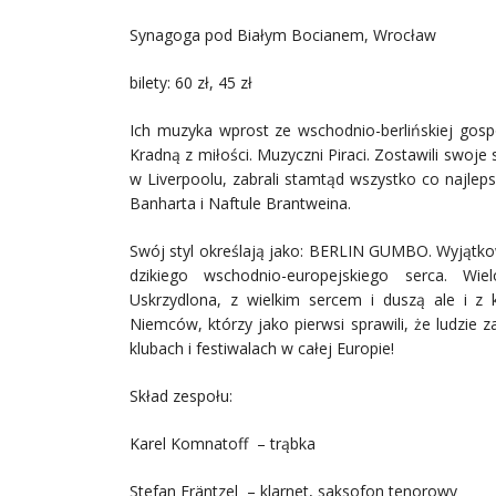
Synagoga pod Białym Bocianem, Wrocław
bilety: 60 zł, 45 zł
Ich muzyka wprost ze wschodnio-berlińskiej gosp
Kradną z miłości. Muzyczni Piraci. Zostawili swoj
w Liverpoolu, zabrali stamtąd wszystko co najlep
Banharta i Naftule Brantweina.
Swój styl określają jako: BERLIN GUMBO. Wyjątkow
dzikiego wschodnio-europejskiego serca. Wie
Uskrzydlona, z wielkim sercem i duszą ale i z 
Niemców, którzy jako pierwsi sprawili, że ludzie
klubach i festiwalach w całej Europie!
Skład zespołu:
Karel Komnatoff – trąbka
Stefan Fräntzel – klarnet, saksofon tenorowy