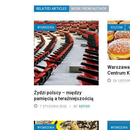
RELATED ARTICLES
MORE FROM AUTHOR
WYDARZENIA
KULTURA
Warszawa
Centrum Ku
29 LISTOP
Żydzi polscy – między
pamięcią a teraźniejszością
7 STYCZNIA 2015
BY
AKTIVO
WYDARZENIA
WYDARZENIA