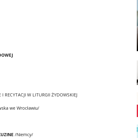
UDOWEJ
 I RECYTACJI W LITURGII ŻYDOWSKIEJ
wska we Wrocławiu/
KUZINE
/Niemcy/