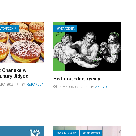
WYDARZENIA
WYDARZENIA
: Chanuka w
ltury Jidysz
Historia jednej ryciny
ADA 2018
BY
REDAKCJA
4 MARCA 2015
BY
AKTIVO
SPOŁECZNOŚĆ
WIADOMOŚCI