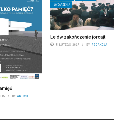
WYDARZENIA
Lelów zakończenie jorcajt
5 LUTEGO 2017
BY
REDAKCJA
pamięć
015
BY
AKTIVO