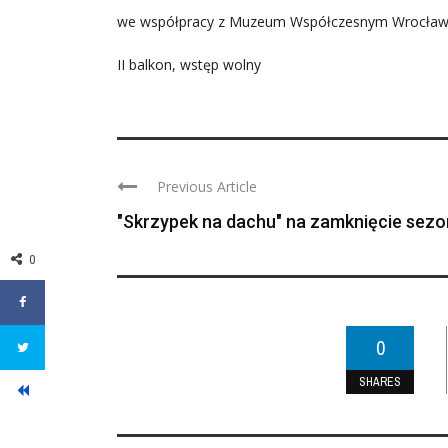
we współpracy z Muzeum Współczesnym Wrocła
II balkon, wstęp wolny
Previous Article
"Skrzypek na dachu" na zamknięcie sez
0
0
SHARES