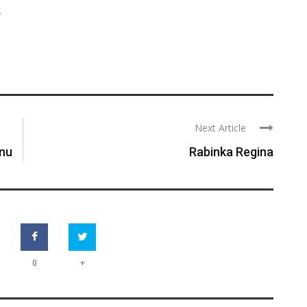
w
Next Article
onu
Rabinka Regina
+
0