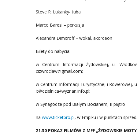
Steve R. Lukanky- tuba
Marco Baresi – perkusja
Alexandra Dimitroff – wokal, akordeon
Bilety do nabycia:
w Centrum Informacji Żydowskiej, ul. Włodkow
cizwroclaw@gmail.com;
w Centrum Informacji Turystycznej i Rowerowej, ul
it@dzielnica4wyznan.info.pl;
w Synagodze pod Białym Bocianem, II piętro
na
www.ticketpro.pl
, w Empiku i w punktach sprzed
21:30 POKAZ FILMÓW Z MFF „ŻYDOWSKIE MOT