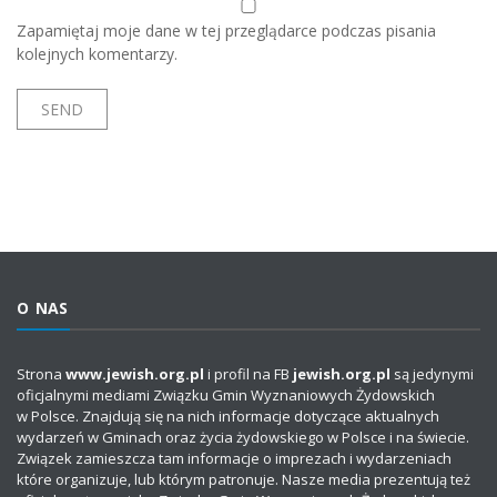
Zapamiętaj moje dane w tej przeglądarce podczas pisania
kolejnych komentarzy.
O NAS
Strona
www.jewish.org.pl
i profil na FB
jewish.org.pl
są jedynymi
oficjalnymi mediami Związku Gmin Wyznaniowych Żydowskich
w Polsce. Znajdują się na nich informacje dotyczące aktualnych
wydarzeń w Gminach oraz życia żydowskiego w Polsce i na świecie.
Związek zamieszcza tam informacje o imprezach i wydarzeniach
które organizuje, lub którym patronuje. Nasze media prezentują też