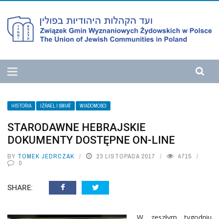
HISTORIA
IZRAEL I ŚWIAT
WIADOMOŚCI
STARODAWNE HEBRAJSKIE
DOKUMENTY DOSTĘPNE ON-LINE
BY
TOMEK JEDRCZAK
23 LISTOPADA 2017
4715
0
SHARE:
W zeszłym tygodniu