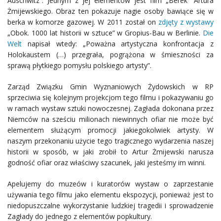
Auschwitz”. Jednym z jej elementów jest film „Berek” Artura
Żmijewskiego. Obraz ten pokazuje nagie osoby bawiące się w
berka w komorze gazowej. W 2011 został on
zdjęty z wystawy
„Obok. 1000 lat historii w sztuce” w Gropius-Bau w Berlinie.
Die
Welt
napisał wtedy: „Poważna artystyczna konfrontacja z
Holokaustem (…) przegrała, pogrążona w śmieszności za
sprawą płytkiego pomysłu polskiego artysty”.
Zarząd Związku Gmin Wyznaniowych Żydowskich w RP
sprzeciwia się kolejnym projekcjom tego filmu i pokazywaniu go
w ramach wystaw sztuki nowoczesnej. Zagłada dokonana przez
Niemców na sześciu milionach niewinnych ofiar nie może być
elementem służącym promocji jakiegokolwiek artysty. W
naszym przekonaniu użycie tego tragicznego wydarzenia naszej
historii w sposób, w jaki zrobił to Artur Żmijewski narusza
godność ofiar oraz właściwy szacunek, jaki jesteśmy im winni.
Apelujemy do muzeów i kuratorów wystaw o zaprzestanie
używania tego filmu jako elementu ekspozycji, ponieważ jest to
niedopuszczalne wykorzystanie ludzkiej tragedii i sprowadzenie
Zagłady do jednego z elementów popkultury.