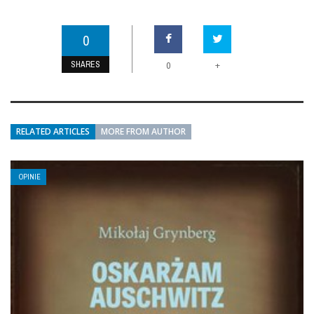
0
SHARES
+
0
RELATED ARTICLES
MORE FROM AUTHOR
OPINIE