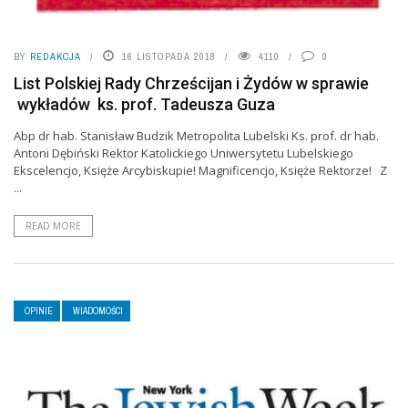
BY
REDAKCJA
16 LISTOPADA 2018
4110
0
List Polskiej Rady Chrześcijan i Żydów w sprawie
wykładów ks. prof. Tadeusza Guza
Abp dr hab. Stanisław Budzik Metropolita Lubelski Ks. prof. dr hab.
Antoni Dębiński Rektor Katolickiego Uniwersytetu Lubelskiego
Ekscelencjo, Księże Arcybiskupie! Magnificencjo, Księże Rektorze! Z
...
READ MORE
OPINIE
WIADOMOŚCI