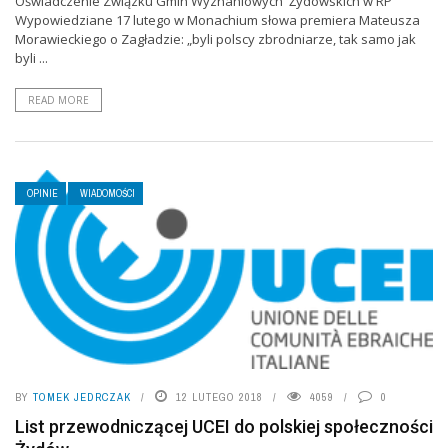
Oświadczenie Związku Gmin Wyznaniowych Żydowskich w RP
Wypowiedziane 17 lutego w Monachium słowa premiera Mateusza
Morawieckiego o Zagładzie: „byli polscy zbrodniarze, tak samo jak
byli ...
READ MORE
OPINIE
WIADOMOŚCI
BY
TOMEK JEDRCZAK
12 LUTEGO 2018
4059
0
List przewodniczącej UCEI do polskiej społeczności