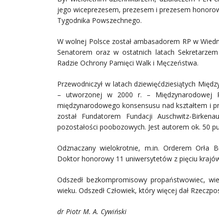
jego wiceprezesem, prezesem i prezesem honorow
Tygodnika Powszechnego.
W wolnej Polsce został ambasadorem RP w Wiedniu
Senatorem oraz w ostatnich latach Sekretarzem
Radzie Ochrony Pamięci Walk i Męczeństwa.
Przewodniczył w latach dziewięćdziesiątych Międ
– utworzonej w 2000 r. – Międzynarodowej Ra
międzynarodowego konsensusu nad kształtem i prz
został Fundatorem Fundacji Auschwitz-Birkena
pozostałości poobozowych. Jest autorem ok. 50 pub
Odznaczany wielokrotnie, m.in. Orderem Orła B
Doktor honorowy 11 uniwersytetów z pięciu krajów
Odszedł bezkompromisowy propaństwowiec, wiel
wieku. Odszedł Człowiek, który więcej dał Rzeczposp
dr Piotr M. A. Cywiński