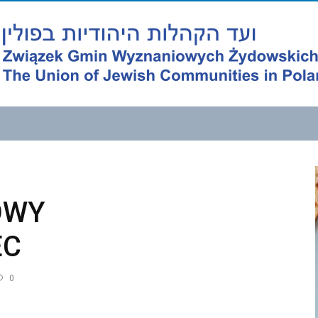
OWY
EC
0