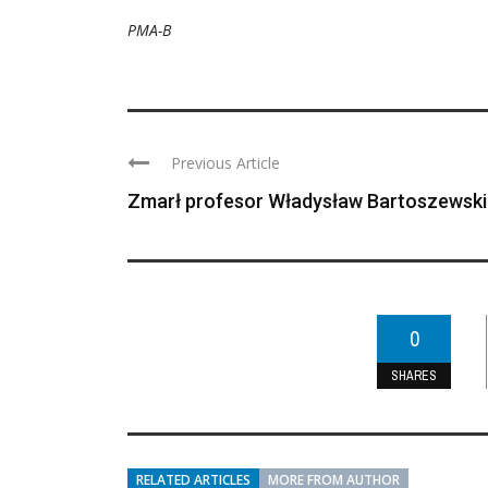
PMA-B
Previous Article
Zmarł profesor Władysław Bartoszewski
0
SHARES
RELATED ARTICLES
MORE FROM AUTHOR