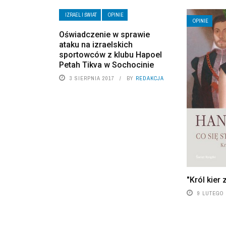
IZRAEL I ŚWIAT
OPINIE
OPINIE
Oświadczenie w sprawie
ataku na izraelskich
sportowców z klubu Hapoel
Petah Tikva w Sochocinie
3 SIERPNIA 2017
BY
REDAKCJA
"Król kier
9 LUTEGO 