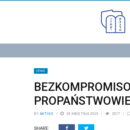
OPINIE
BEZKOMPROMIS
PROPAŃSTWOWI
BY
AKTIVO
25 KWIETNIA 2015
2577
SHARE: