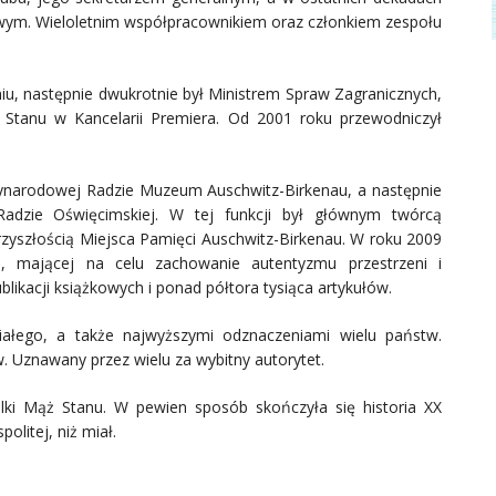
ym. Wieloletnim współpracownikiem oraz członkiem zespołu
, następnie dwukrotnie był Ministrem Spraw Zagranicznych,
 Stanu w Kancelarii Premiera. Od 2001 roku przewodniczył
zynarodowej Radzie Muzeum Auschwitz-Birkenau, a następnie
dzie Oświęcimskiej. W tej funkcji był głównym twórcą
yszłością Miejsca Pamięci Auschwitz-Birkenau. W roku 2009
u, mającej na celu zachowanie autentyzmu przestrzeni i
likacji książkowych i ponad półtora tysiąca artykułów.
iałego, a także najwyższymi odznaczeniami wielu państw.
. Uznawany przez wielu za wybitny autorytet.
ki Mąż Stanu. W pewien sposób skończyła się historia XX
olitej, niż miał.