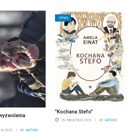
OPINIE
"Kochana Stefo"
wyzwolenia
15 KWIETNIA 2015
BY
AKTIVO
IA 2015
BY
AKTIVO