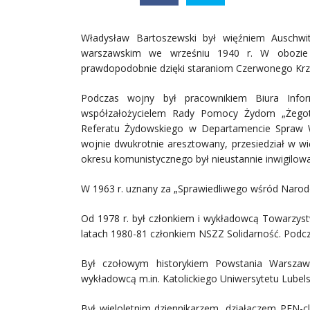
Władysław Bartoszewski był więźniem Auschwitz
warszawskim we wrześniu 1940 r. W obozie p
prawdopodobnie dzięki staraniom Czerwonego Krzy
Podczas wojny był pracownikiem Biura Info
współzałożycielem Rady Pomocy Żydom „Żegot
Referatu Żydowskiego w Departamencie Spraw 
wojnie dwukrotnie aresztowany, przesiedział w wi
okresu komunistycznego był nieustannie inwigilow
W 1963 r. uznany za „Sprawiedliwego wśród Narod
Od 1978 r. był członkiem i wykładowcą Towarzys
latach 1980-81 członkiem NSZZ Solidarność. Podc
Był czołowym historykiem Powstania Warszaws
wykładowcą m.in. Katolickiego Uniwersytetu Lubels
Był wieloletnim dziennikarzem, działaczem PEN-c