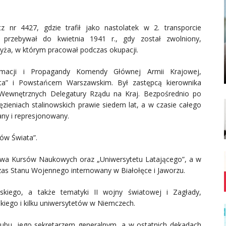
 nr 4427, gdzie trafił jako nastolatek w 2. transporcie
rzebywał do kwietnia 1941 r., gdy został zwolniony,
ża, w którym pracował podczas okupacji.
rmacji i Propagandy Komendy Głównej Armii Krajowej,
a” i Powstańcem Warszawskim. Był zastępcą kierownika
Wewnętrznych Delegatury Rządu na Kraj. Bezpośrednio po
ęzieniach stalinowskich prawie siedem lat, a w czasie całego
any i represjonowany.
ów Świata”.
twa Kursów Naukowych oraz „Uniwersytetu Latającego”, a w
zas Stanu Wojennego internowany w Białołęce i Jaworzu.
kiego, a także tematyki II wojny światowej i Zagłady,
kiego i kilku uniwersytetów w Niemczech.
lubu, jego sekretarzem generalnym, a w ostatnich dekadach