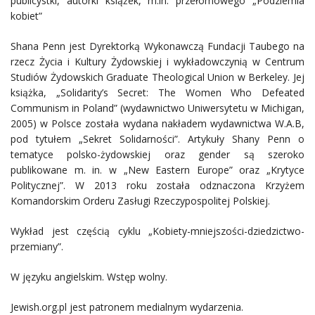
publicystki, autorki książek, m.in. przełomowego „Podziemia
kobiet”
Shana Penn jest Dyrektorką Wykonawczą Fundacji Taubego na
rzecz Życia i Kultury Żydowskiej i wykładowczynią w Centrum
Studiów Żydowskich Graduate Theological Union w Berkeley. Jej
książka, „Solidarity’s Secret: The Women Who Defeated
Communism in Poland” (wydawnictwo Uniwersytetu w Michigan,
2005) w Polsce została wydana nakładem wydawnictwa W.A.B,
pod tytułem „Sekret Solidarności”. Artykuły Shany Penn o
tematyce polsko-żydowskiej oraz gender są szeroko
publikowane m. in. w „New Eastern Europe” oraz „Krytyce
Politycznej”. W 2013 roku została odznaczona Krzyżem
Komandorskim Orderu Zasługi Rzeczypospolitej Polskiej.
Wykład jest częścią cyklu „Kobiety-mniejszości-dziedzictwo-
przemiany”.
W języku angielskim. Wstęp wolny.
Jewish.org.pl jest patronem medialnym wydarzenia.