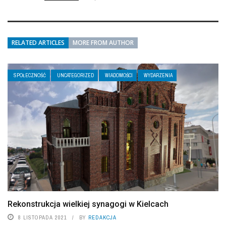
RELATED ARTICLES
MORE FROM AUTHOR
SPOŁECZNOŚĆ
UNCATEGORIZED
WIADOMOŚCI
WYDARZENIA
Rekonstrukcja wielkiej synagogi w Kielcach
8 LISTOPADA 2021
BY
REDAKCJA