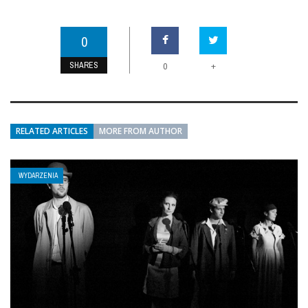
0
SHARES
+
0
RELATED ARTICLES
MORE FROM AUTHOR
WYDARZENIA