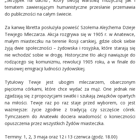
„Skrzypek na dachu”, który swoją warstwą muzyczną jak i
tematem zawierającym humanistyczne przesłanie przemawia
do publiczności na całym świecie.
Za kanwę libretta posłużyła powieść Szołema Alejchema Dzieje
Tewjego Mleczarza. Akcja rozgrywa się w 1905 r. w Anatewce,
małym miasteczku na terenie Rosji carskiej, gdzie obok siebie
żyją dwie społeczności – żydowska i rosyjska, które starają się
nie wchodzić sobie w drogę. Historyczne tło akcji nawiązuje do
rodzącego się komunizmu, rewolucji 1905 roku, a w finale do
masowej emigracji ludności żydowskiej.
Tytułowy Tewje jest ubogim mleczarzem, obarczonym
pięcioma córkami, które chce wydać za mąż. One jednak nie
zgadzają się z propozycjami swatki i szukają związków opartych
na miłości. Tewje raz po raz staje przed wyborem, co jest
ważniejsze: życie zgodnie z tradycją czy szczęście córek.
Tymczasem do Anatewki dociera wiadomość o konieczności
opuszczenia przez wszystkich Żydów miasteczka.
Terminy: 1, 2, 3 maja oraz 12 i 13 czerwca (godz. 18.00)