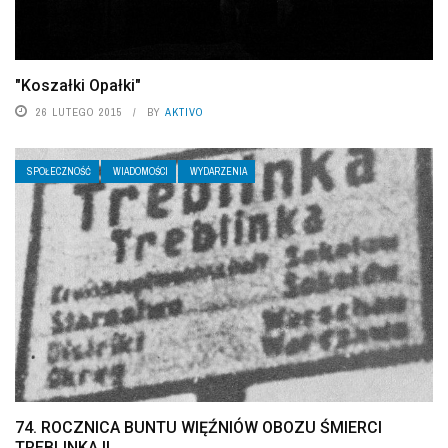
"Koszałki Opałki"
26 LUTEGO 2015
BY
AKTIVO
SPOŁECZNOŚĆ
WIADOMOŚCI
WYDARZENIA
74. ROCZNICA BUNTU WIĘŹNIÓW OBOZU ŚMIERCI
TREBLINKA II