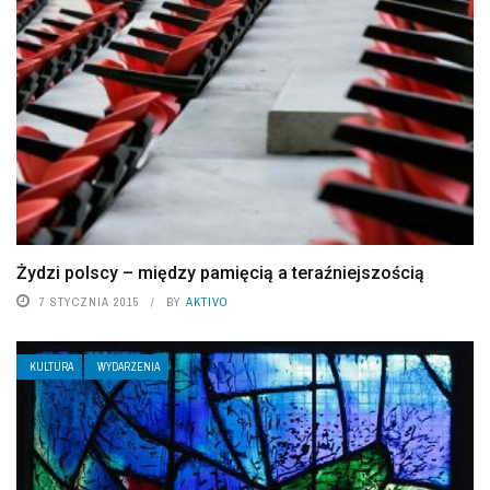
Żydzi polscy – między pamięcią a teraźniejszością
7 STYCZNIA 2015
BY
AKTIVO
KULTURA
WYDARZENIA