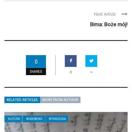
Next Article
Bima: Boże mój!
0
SHARES
+
0
RELATED ARTICLES
MORE FROM AUTHOR
KULTURA
WIADOMOŚCI
WYDARZENIA