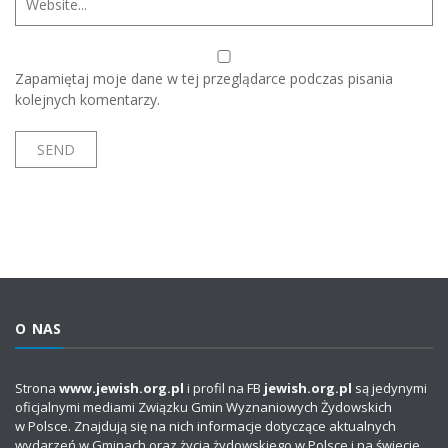
Zapamiętaj moje dane w tej przeglądarce podczas pisania
kolejnych komentarzy.
O NAS
Strona
www.jewish.org.pl
i profil na FB
jewish.org.pl
są jedynymi
oficjalnymi mediami Związku Gmin Wyznaniowych Żydowskich
w Polsce. Znajdują się na nich informacje dotyczące aktualnych
wydarzeń w Gminach oraz życia żydowskiego w Polsce i na świecie.