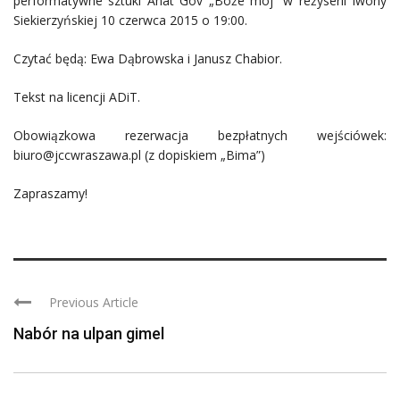
performatywne sztuki Anat Gov „Boże mój” w reżyserii Iwony
Siekierzyńskiej 10 czerwca 2015 o 19:00.
Czytać będą: Ewa Dąbrowska i Janusz Chabior.
Tekst na licencji ADiT.
Obowiązkowa rezerwacja bezpłatnych wejściówek:
biuro@jccwraszawa.pl (z dopiskiem „Bima”)
Zapraszamy!
Previous Article
Nabór na ulpan gimel