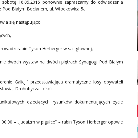
sobotę 16.05.2015 ponownie zapraszamy do odwiedzenia
e Pod Białym Bocianem, ul. Włodkowica 5a.
wia się następująco:
ących,
rowadzi rabin Tyson Herberger w sali głównej,
anie dwóch wystaw na dwóch piętrach Synagogi Pod Białym
enie Galicji” przedstawiająca dramatyczne losy obywateli
ławia, Drohobycza i okolic.
nikatowych dziecięcych rysunków dokumentujących życie
 00:00 – „Judaizm w pigułce” – rabin Tyson Herberger opowie