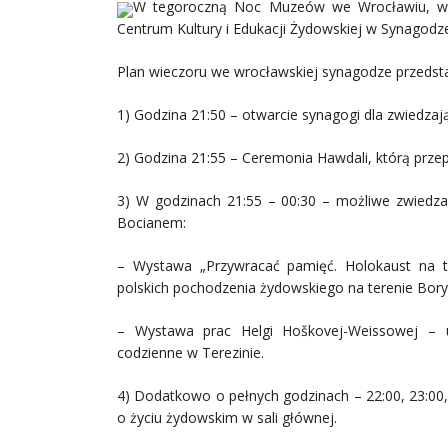
W tegoroczną Noc Muzeów we Wrocławiu, w 
Centrum Kultury i Edukacji Żydowskiej w Synagodz
Plan wieczoru we wrocławskiej synagodze przedsta
1) Godzina 21:50 – otwarcie synagogi dla zwiedzaj
2) Godzina 21:55 – Ceremonia Hawdali, którą przep
3) W godzinach 21:55 – 00:30 – możliwe zwiedz
Bocianem:
– Wystawa „Przywracać pamięć. Holokaust na ter
polskich pochodzenia żydowskiego na terenie Borys
– Wystawa prac Helgi Hoškovej-Weissowej – u
codzienne w Terezinie.
4) Dodatkowo o pełnych godzinach – 22:00, 23:00,
o życiu żydowskim w sali głównej.