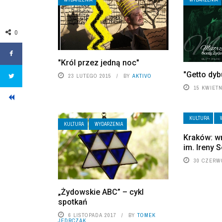
0
"Król przez jedną noc"
"Getto dy
23 LUTEGO 2015
BY
AKTIVO
15 KWIETN
KULTURA
KULTURA
WYDARZENIA
Kraków: w
im. Ireny 
30 CZERW
„Żydowskie ABC” – cykl
spotkań
6 LISTOPADA 2017
BY
TOMEK
JEDRCZAK