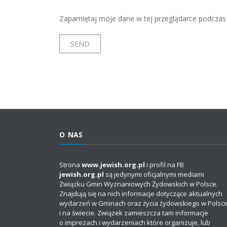
Zapamiętaj moje dane w tej przeglądarce podczas 
O NAS
Strona
www.jewish.org.pl
i profil na FB
jewish.org.pl
są jedynymi oficjalnymi mediami
Związku Gmin Wyznaniowych Żydowskich w Polsce.
Znajdują się na nich informacje dotyczące aktualnych
wydarzeń w Gminach oraz życia żydowskiego w Polsc
i na świecie. Związek zamieszcza tam informacje
o imprezach i wydarzeniach które organizuje, lub