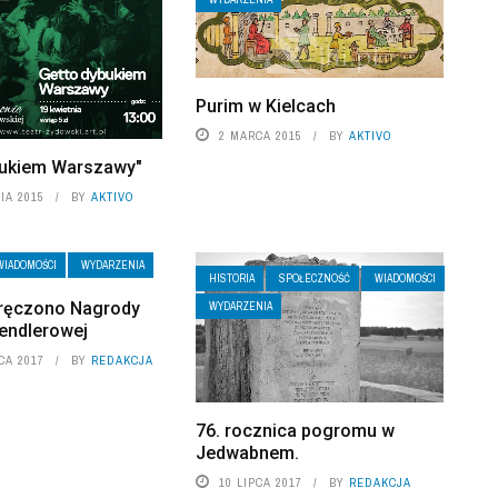
Purim w Kielcach
2 MARCA 2015
BY
AKTIVO
bukiem Warszawy"
IA 2015
BY
AKTIVO
WIADOMOŚCI
WYDARZENIA
HISTORIA
SPOŁECZNOŚĆ
WIADOMOŚCI
ręczono Nagrody
WYDARZENIA
Sendlerowej
CA 2017
BY
REDAKCJA
76. rocznica pogromu w
Jedwabnem.
10 LIPCA 2017
BY
REDAKCJA