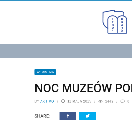
WYDARZENIA
NOC MUZEÓW PO
BY
AKTIVO
11 MAJA 2015
2442
0
SHARE: