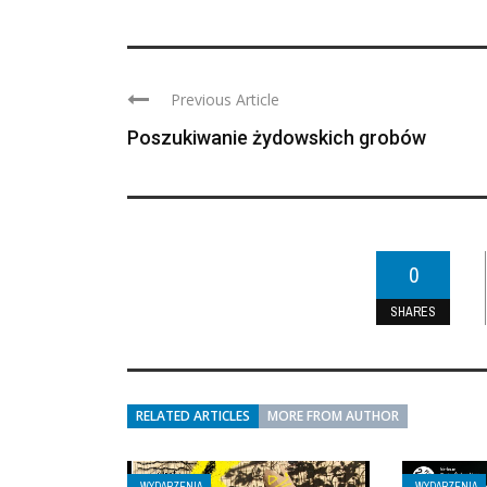
Previous Article
Poszukiwanie żydowskich grobów
0
SHARES
RELATED ARTICLES
MORE FROM AUTHOR
WYDARZENIA
WYDARZENIA