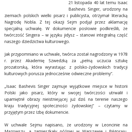
21 listopada 40 lat temu Isaac
Bashevis Singer, urodzony na
ziemiach polskich wielki pisarz i publicysta, otrzymał literacką
Nagrodę Nobla. Z tej okazji Sejm podjął przez aklamację
specjalną uchwałę. W dokumencie posłowie podkreślili, że
twórczość Singera – w języku jidysz – stanowi integralną część
naszego dziedzictwa kulturowego.
Jak przypomniano w uchwale, twórca został nagrodzony w 1978
r. przez Akademię Szwedzką za „pełną uczucia sztukę
prozatorską, która wyrastając z polsko-żydowskich tradycji
kulturowych porusza jednocześnie odwieczne problemy”.
„Isaac Bashevis Singer zajmuje wyjątkowe miejsce w historii
Polski jako pisarz, który w swojej twórczości utrwalił i
upamiętnił obrazy nieistniejącej już dziś na terenie naszego
kraju tradycyjnej społeczności żydowskiej” – czytamy w
przyjętym przez Izbę dokumencie.
W uchwale Sejmu napisano, że urodzony w Leoncinie na
Mazowszu, a zamieszkały później w Warszawie i Biłgoraju,