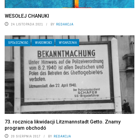
WESOŁEJ CHANUKI
24 LISTOPADA 2021
BY
REDAKCJA
SPOŁECZNOŚĆ
WIADOMOŚCI
WYDARZENIA
73. rocznica likwidacji Litzmannstadt Getto. Znamy
program obchodó
20 SIERPNIA 2017
BY
REDAKCJA