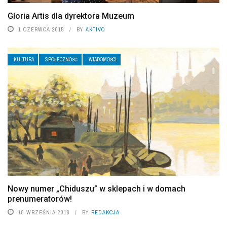
Gloria Artis dla dyrektora Muzeum
1 CZERWCA 2015
BY
AKTIVO
KULTURA
SPOŁECZNOŚĆ
WIADOMOŚCI
Nowy numer „Chiduszu” w sklepach i w domach
prenumeratorów!
18 WRZEŚNIA 2018
BY
REDAKCJA