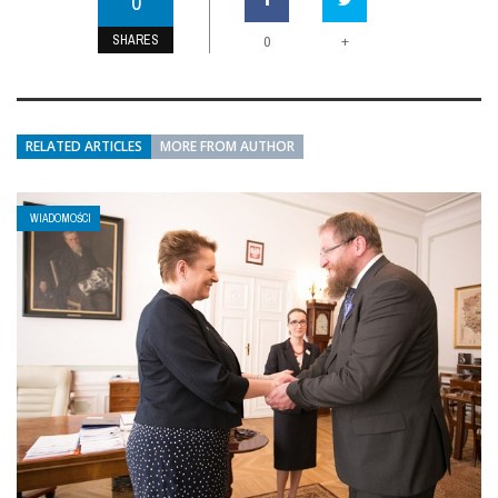
0
SHARES
+
0
RELATED ARTICLES
MORE FROM AUTHOR
WIADOMOŚCI