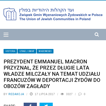
HISTORIA
IZRAEL I ŚWIAT
WIADOMOŚCI
PREZYDENT EMMANUEL MACRON
PRZYZNAŁ, ŻE PRZEZ DŁUGIE LATA
WŁADZE MILCZAŁY NA TEMAT UDZIAŁU
FRANCUZÓW W DEPORTACJI ŻYDÓW DO
OBOZÓW ZAGŁADY
BY
REDAKCJA
17 LIPCA 2017
3327
0
SHARE: