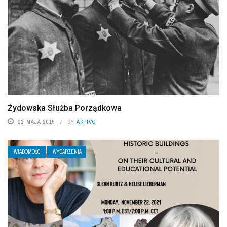
Żydowska Służba Porządkowa
22 MAJA 2015
BY
AKTIVO
WIADOMOŚCI
WYDARZENIA