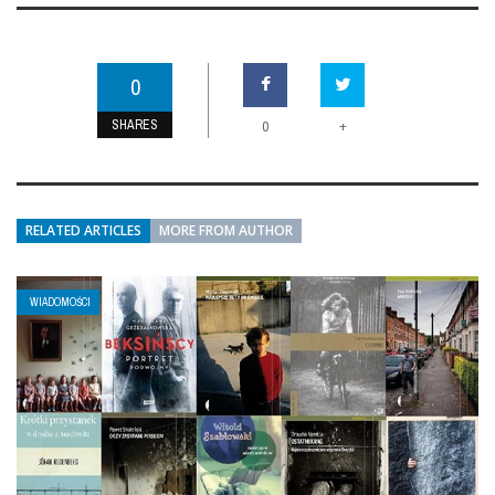
0
SHARES
+
0
RELATED ARTICLES
MORE FROM AUTHOR
WIADOMOŚCI