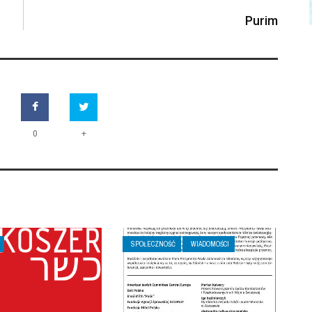
Purim
+
0
SPOŁECZNOŚĆ
WIADOMOŚCI