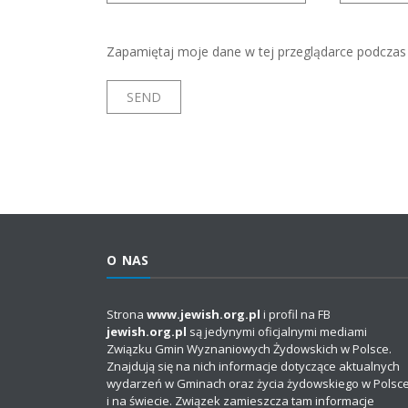
Zapamiętaj moje dane w tej przeglądarce podczas 
O NAS
Strona
www.jewish.org.pl
i profil na FB
jewish.org.pl
są jedynymi oficjalnymi mediami
Związku Gmin Wyznaniowych Żydowskich w Polsce.
Znajdują się na nich informacje dotyczące aktualnych
wydarzeń w Gminach oraz życia żydowskiego w Polsc
i na świecie. Związek zamieszcza tam informacje