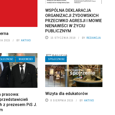
WSPÓLNA DEKLARACJA
ORGANIZACJI ŻYDOWSKICH
PRZECIWKO AGRESJI I MOWIE
NIENAWIŚCI W ŻYCIU
PUBLICZNYM
zerna
15 STYCZNIA 2019
BY
REDAKCJA
IA 2015
BY
AKTIVO
OŁECZNOŚĆ
WIADOMOŚCI
SPOŁECZNOŚĆ
Wizyta dla edukatorów
a prasowa:
przedstawicieli
8 SIERPNIA 2015
BY
AKTIVO
h z prezesem PiS J.
im