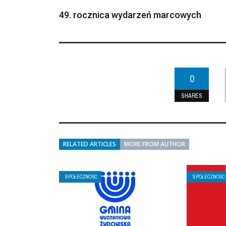
49. rocznica wydarzeń marcowych
0
SHARES
RELATED ARTICLES
MORE FROM AUTHOR
SPOŁECZNOŚĆ
SPOŁECZNOŚĆ