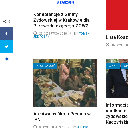
Kondolencje z Gminy
Żydowskiej w Krakowie dla
0
Przewodniczącego ZGWŻ
28 CZERWCA 2018
BY
TOMEK
Lista Kos
JEDRCZAK
15 KWIETN
SPOŁECZNOŚĆ
OPINIE
SP
Informacj
spotkanie 
Archiwalny film o Pesach w
żydowskic
IPN
Kaczyńsk
9 KWIETNIA 2015
BY
AKTIVO