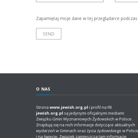
Zapamiętaj moje dane w tej przeglądarce podczas 
O NAS
Strona
www.jewish.org.pl
i profil na FB
jewish.org.pl
są jedynymi oficjalnymi mediami
Związku Gmin Wyznaniowych Żydowskich w Polsce.
Znajdują się na nich informacje dotyczące aktualnych
wydarzeń w Gminach oraz życia żydowskiego w Polsc
i na świecie. Związek zamieszcza tam informacje