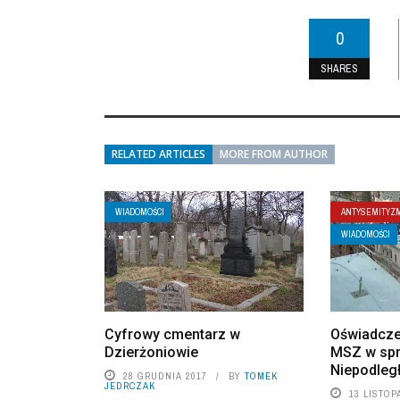
0
SHARES
RELATED ARTICLES
MORE FROM AUTHOR
WIADOMOŚCI
ANTYSEMITYZ
WIADOMOŚCI
Cyfrowy cmentarz w
Oświadcze
Dzierżoniowie
MSZ w sp
Niepodleg
28 GRUDNIA 2017
BY
TOMEK
JEDRCZAK
13 LISTOP