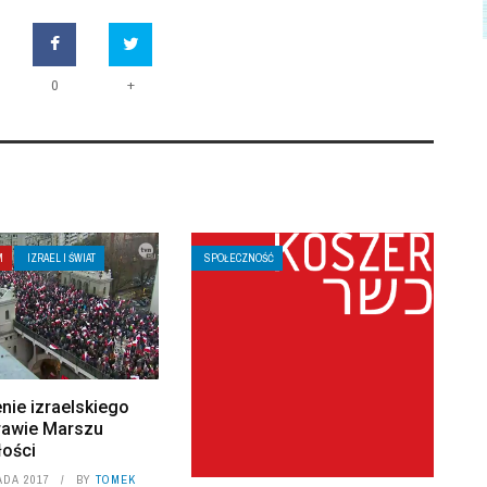
+
0
M
IZRAEL I ŚWIAT
SPOŁECZNOŚĆ
nie izraelskiego
rawie Marszu
łości
ADA 2017
BY
TOMEK