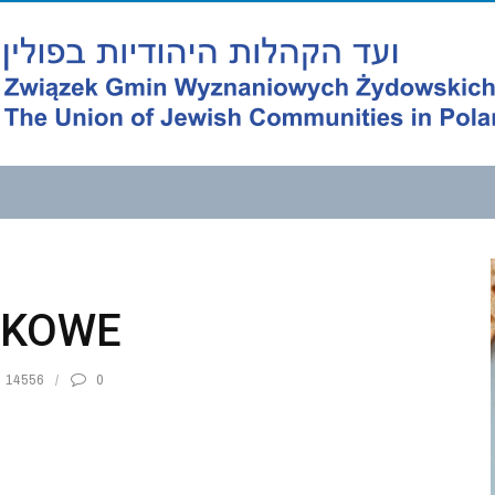
UKOWE
14556
0