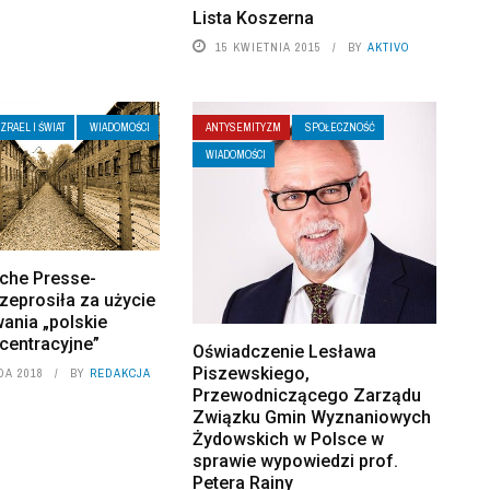
Lista Koszerna
15 KWIETNIA 2015
BY
AKTIVO
IZRAEL I ŚWIAT
WIADOMOŚCI
ANTYSEMITYZM
SPOŁECZNOŚĆ
WIADOMOŚCI
che Presse-
zeprosiła za użycie
ania „polskie
centracyjne”
Oświadczenie Lesława
Piszewskiego,
DA 2018
BY
REDAKCJA
Przewodniczącego Zarządu
Związku Gmin Wyznaniowych
Żydowskich w Polsce w
sprawie wypowiedzi prof.
Petera Rainy