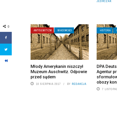
JEDRCZAK
0
ANTYSEMITYZM
WIADOMOŚCI
HISTORIA
Młody Amerykanin niszczył
DPA Deuts
Muzeum Auschwitz. Odpowie
Agentur pr
przed sądem
sformułow
obozy kon
10 SIERPNIA 2017
BY
REDAKCJA
7 LISTOPA