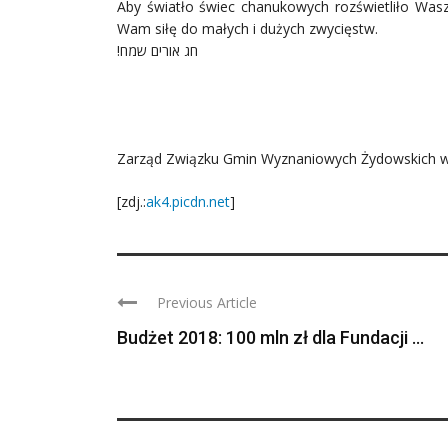
Aby światło świec chanukowych rozświetliło Was
Wam siłę do małych i dużych zwycięstw.
!חג אורים שמח
Zarząd Związku Gmin Wyznaniowych Żydowskich 
[zdj.:
ak4.picdn.net
]
Previous Article
Budżet 2018: 100 mln zł dla Fundacji ...