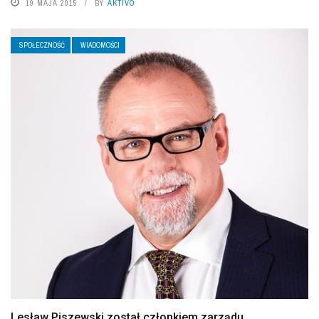
19 MAJA 2015
BY
AKTIVO
SPOŁECZNOŚĆ
WIADOMOŚCI
Lesław Piszewski został członkiem zarządu