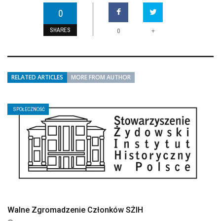
0
SHARES
+
0
RELATED ARTICLES
MORE FROM AUTHOR
SPOŁECZNOŚĆ
Walne Zgromadzenie Członków SŻIH