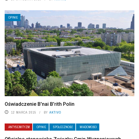
OPINIE
Oświadczenie B'nai B'rith Polin
12 MARCA 2015
BY
AKTIVO
ANTYSEMITYZM
OPINIE
SPOŁECZNOŚĆ
WIADOMOŚCI