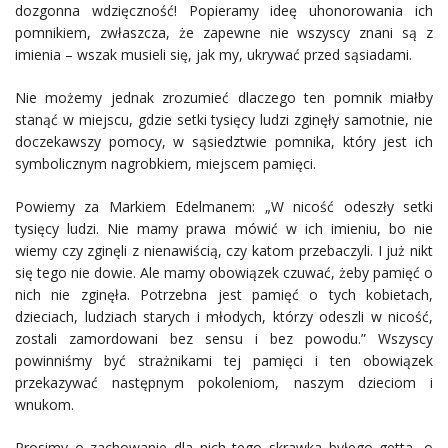
dozgonna wdzięczność! Popieramy ideę uhonorowania ich
pomnikiem, zwłaszcza, że zapewne nie wszyscy znani są z
imienia – wszak musieli się, jak my, ukrywać przed sąsiadami.
Nie możemy jednak zrozumieć dlaczego ten pomnik miałby
stanąć w miejscu, gdzie setki tysięcy ludzi zginęły samotnie, nie
doczekawszy pomocy, w sąsiedztwie pomnika, który jest ich
symbolicznym nagrobkiem, miejscem pamięci.
Powiemy za Markiem Edelmanem: „W nicość odeszły setki
tysięcy ludzi. Nie mamy prawa mówić w ich imieniu, bo nie
wiemy czy zginęli z nienawiścią, czy katom przebaczyli. I już nikt
się tego nie dowie. Ale mamy obowiązek czuwać, żeby pamięć o
nich nie zginęła. Potrzebna jest pamięć o tych kobietach,
dzieciach, ludziach starych i młodych, którzy odeszli w nicość,
zostali zamordowani bez sensu i bez powodu.” Wszyscy
powinniśmy być strażnikami tej pamięci i ten obowiązek
przekazywać następnym pokoleniom, naszym dzieciom i
wnukom.
Prosimy o zachowanie dla nich tego skrawka byłego getta, o