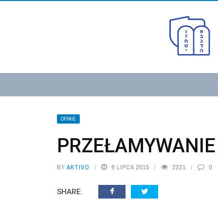
OPINIE
PRZEŁAMYWANIE 
BY
AKTIVO
6 LIPCA 2015
2221
0
SHARE: