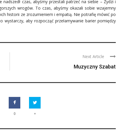
 nadszedł czas, abyśmy przestali patrzeć na siebie – Żydzi i
najgorszych wrogów. To czas, abyśmy okazali sobie wzajemny
ch historii ze zrozumieniem i empatią. Nie potrafię mówić po
I to wystarczy, aby rozpocząć przełamywanie barier pomiędzy
Next Article
Muzyczny Szabat
+
0