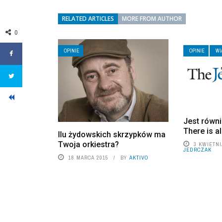
RELATED ARTICLES
MORE FROM AUTHOR
0
OPINIE
OPINIE
WI
Jest równi
There is a
Ilu żydowskich skrzypków ma
Twoja orkiestra?
3 KWIETNI
JEDRCZAK
18 MARCA 2015
BY
AKTIVO