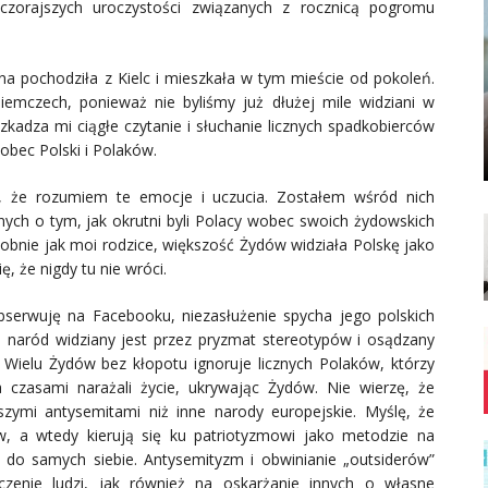
zorajszych uroczystości związanych z rocznicą pogromu
a pochodziła z Kielc i mieszkała w tym mieście od pokoleń.
emczech, ponieważ nie byliśmy już dłużej mile widziani w
eszkadza mi ciągłe czytanie i słuchanie licznych spadkobierców
obec Polski i Polaków.
, że rozumiem te emocje i uczucia. Zostałem wśród nich
ch o tym, jak okrutni byli Polacy wobec swoich żydowskich
bnie jak moi rodzice, większość Żydów widziała Polskę jako
, że nigdy tu nie wróci.
bserwuję na Facebooku, niezasłużenie spycha jego polskich
o naród widziany jest przez pryzmat stereotypów i osądzany
 Wielu Żydów bez kłopotu ignoruje licznych Polaków, którzy
a czasami narażali życie, ukrywając Żydów. Nie wierzę, że
zymi antysemitami niż inne narody europejskie. Myślę, że
w, a wtedy kierują się ku patriotyzmowi jako metodzie na
do samych siebie. Antysemityzm i obwinianie „outsiderów”
enie ludzi, jak również na oskarżanie innych o własne