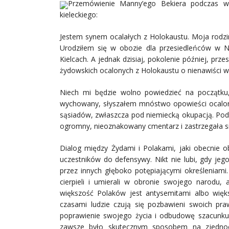
Przemówienie Manny’ego Bekiera podczas wc
kieleckiego:
Jestem synem ocalałych z Holokaustu. Moja rodzin
Urodziłem się w obozie dla przesiedleńców w Ni
Kielcach. A jednak dzisiaj, pokolenie później, prz
żydowskich ocalonych z Holokaustu o nienawiści w
Niech mi będzie wolno powiedzieć na początku
wychowany, słyszałem mnóstwo opowieści ocalony
sąsiadów, zwłaszcza pod niemiecką okupacją. Podo
ogromny, nieoznakowany cmentarz i zastrzegała się
Dialog między Żydami i Polakami, jaki obecnie o
uczestników do defensywy. Nikt nie lubi, gdy jeg
przez innych głęboko potępiającymi określeniami.
cierpieli i umierali w obronie swojego narodu, 
większość Polaków jest antysemitami albo więks
czasami ludzie czują się pozbawieni swoich pra
poprawienie swojego życia i odbudowę szacunku 
zawsze było skutecznym sposobem na zjednocz