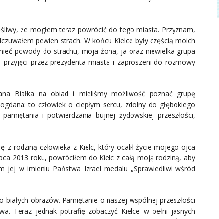
ęśliwy, że mogłem teraz powrócić do tego miasta. Przyznam,
odczuwałem pewien strach. W końcu Kielce były częścią moich
ieć powody do strachu, moja żona, ja oraz niewielka grupa
o przyjęci przez prezydenta miasta i zaproszeni do rozmowy
na Białka na obiad i mieliśmy możliwość poznać grupę
 Bogdana: to człowiek o ciepłym sercu, zdolny do głębokiego
amiętania i potwierdzania bujnej żydowskiej przeszłości,
ę z rodziną człowieka z Kielc, który ocalił życie mojego ojca
lipca 2013 roku, powróciłem do Kielc z całą moją rodziną, aby
em jej w imieniu Państwa Izrael medalu „Sprawiedliwi wśród
no-białych obrazów. Pamiętanie o naszej wspólnej przeszłości
wa. Teraz jednak potrafię zobaczyć Kielce w pełni jasnych