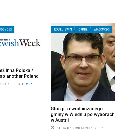
ADOMOŚCI
IZRAEL I ŚWIAT
OPINIE
WIADOMOŚCI
eż inna Polska /
lso another Poland
A 2018
BY
TOMEK
Głos przewodniczącego
gminy w Wiedniu po wyborach
w Austrii
24 PAŹDZIERNIKA 2017
BY