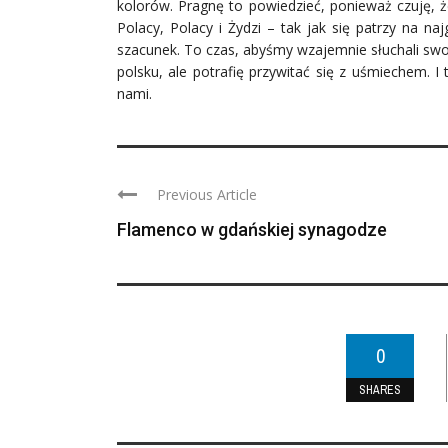
kolorów. Pragnę to powiedzieć, ponieważ czuję, że
Polacy, Polacy i Żydzi – tak jak się patrzy na 
szacunek. To czas, abyśmy wzajemnie słuchali swoi
polsku, ale potrafię przywitać się z uśmiechem. 
nami.
Previous Article
Flamenco w gdańskiej synagodze
0
SHARES