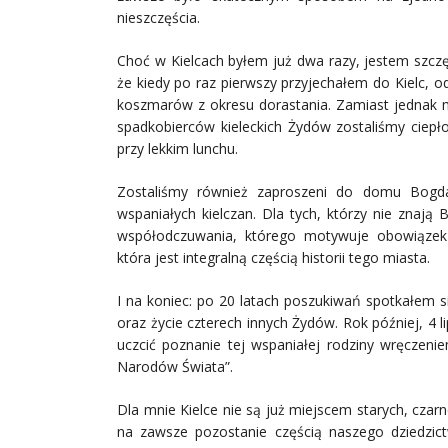
nieszczęścia.
Choć w Kielcach byłem już dwa razy, jestem szcz
że kiedy po raz pierwszy przyjechałem do Kielc, 
koszmarów z okresu dorastania. Zamiast jednak m
spadkobierców kieleckich Żydów zostaliśmy ciepł
przy lekkim lunchu.
Zostaliśmy również zaproszeni do domu Bogda
wspaniałych kielczan. Dla tych, którzy nie znają
współodczuwania, którego motywuje obowiązek p
która jest integralną częścią historii tego miasta.
I na koniec: po 20 latach poszukiwań spotkałem si
oraz życie czterech innych Żydów. Rok później, 4 
uczcić poznanie tej wspaniałej rodziny wręczeni
Narodów Świata”.
Dla mnie Kielce nie są już miejscem starych, czar
na zawsze pozostanie częścią naszego dziedzict