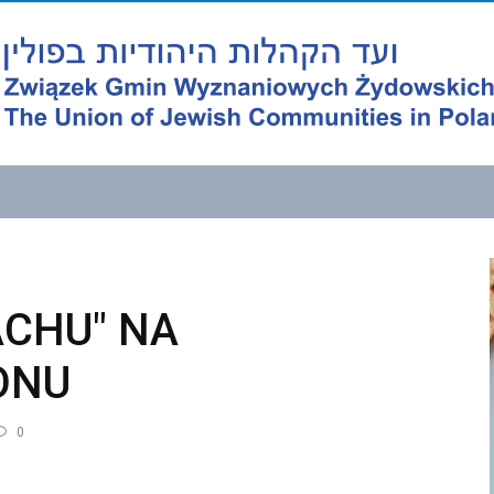
ACHU" NA
ONU
0