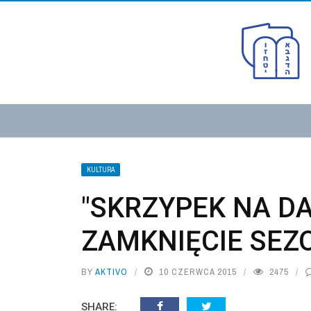
KULTURA
"SKRZYPEK NA D
ZAMKNIĘCIE SEZ
BY
AKTIVO
10 CZERWCA 2015
2475
SHARE: