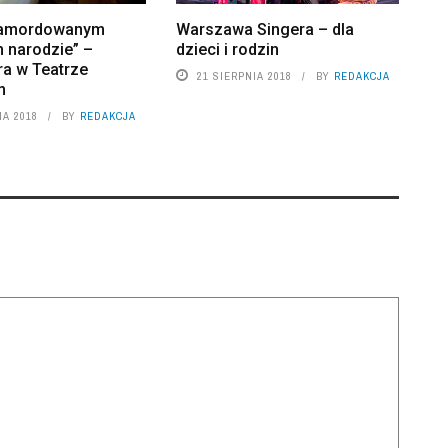
 zamordowanym
Warszawa Singera – dla
 narodzie” –
dzieci i rodzin
ra w Teatrze
21 SIERPNIA 2018
BY
REDAKCJA
m
IA 2018
BY
REDAKCJA