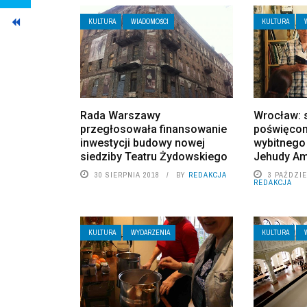
KULTURA
WIADOMOŚCI
KULTURA
Rada Warszawy
Wrocław: 
przegłosowała finansowanie
poświęcon
inwestycji budowy nowej
wybitnego 
siedziby Teatru Żydowskiego
Jehudy Am
30 SIERPNIA 2018
BY
REDAKCJA
3 PAŹDZIE
REDAKCJA
KULTURA
WYDARZENIA
KULTURA