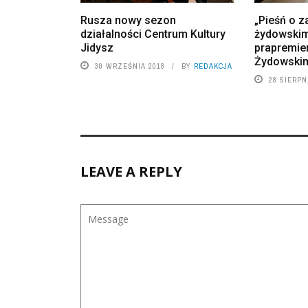
Rusza nowy sezon
„Pieśń o
działalności Centrum Kultury
żydowskim
Jidysz
prapremie
Żydowski
30 WRZEŚNIA 2018
BY
REDAKCJA
28 SIERPN
LEAVE A REPLY