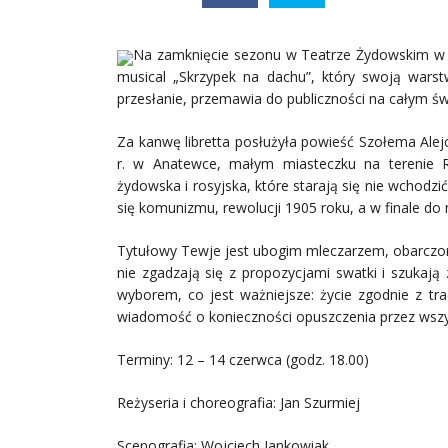
Na zamknięcie sezonu w Teatrze Żydowskim w 
musical „Skrzypek na dachu”, który swoją wars
przesłanie, przemawia do publiczności na całym św
Za kanwę libretta posłużyła powieść Szołema Ale
r. w Anatewce, małym miasteczku na terenie Ro
żydowska i rosyjska, które starają się nie wchodzi
się komunizmu, rewolucji 1905 roku, a w finale do
Tytułowy Tewje jest ubogim mleczarzem, obarczo
nie zgadzają się z propozycjami swatki i szukają
wyborem, co jest ważniejsze: życie zgodnie z tr
wiadomość o konieczności opuszczenia przez wszy
Terminy: 12 – 14 czerwca (godz. 18.00)
Reżyseria i choreografia: Jan Szurmiej
Scenografia: Wojciech Jankowiak