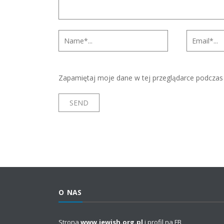
Zapamiętaj moje dane w tej przeglądarce podczas 
O NAS
Strona
www.jewish.org.pl
i profil na FB