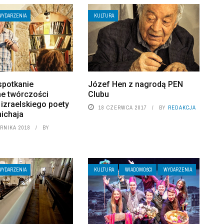
WYDARZENIA
KULTURA
spotkanie
Józef Hen z nagrodą PEN
e twórczości
Clubu
izraelskiego poety
18 CZERWCA 2017
BY
REDAKCJA
ichaja
RNIKA 2018
BY
WYDARZENIA
KULTURA
WIADOMOŚCI
WYDARZENIA