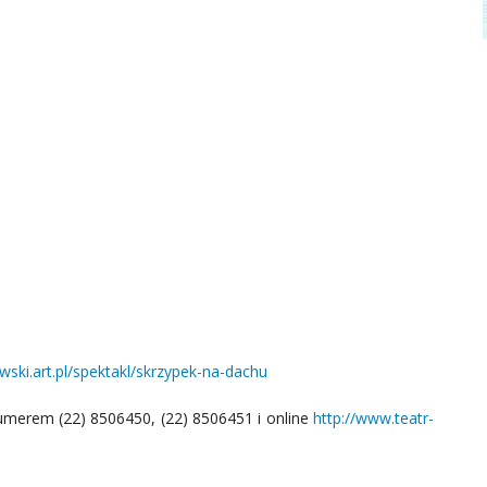
wski.art.pl/spektakl/skrzypek-na-dachu
umerem (22) 8506450, (22) 8506451 i online
http://www.teatr-