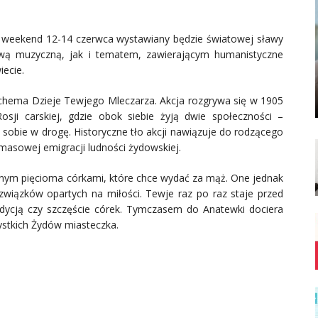
weekend 12-14 czerwca wystawiany będzie światowej sławy
twą muzyczną, jak i tematem, zawierającym humanistyczne
iecie.
jchema Dzieje Tewjego Mleczarza. Akcja rozgrywa się w 1905
sji carskiej, gdzie obok siebie żyją dwie społeczności –
ć sobie w drogę. Historyczne tło akcji nawiązuje do rodzącego
 masowej emigracji ludności żydowskiej.
nym pięcioma córkami, które chce wydać za mąż. One jednak
 związków opartych na miłości. Tewje raz po raz staje przed
adycją czy szczęście córek. Tymczasem do Anatewki dociera
stkich Żydów miasteczka.