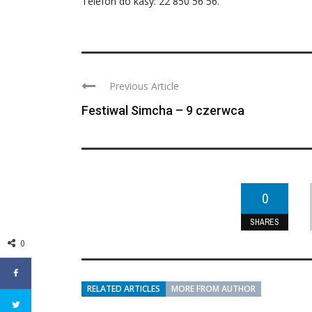
Telefon do kasy: 22 850 56 56.
Previous Article
Festiwal Simcha – 9 czerwca
0
SHARES
0
RELATED ARTICLES
MORE FROM AUTHOR