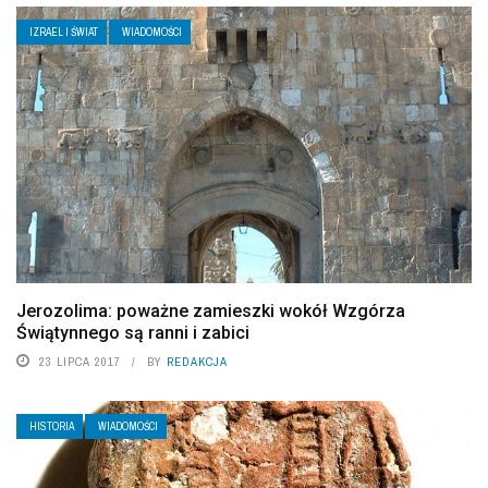
IZRAEL I ŚWIAT
WIADOMOŚCI
Jerozolima: poważne zamieszki wokół Wzgórza
Świątynnego są ranni i zabici
23 LIPCA 2017
BY
REDAKCJA
HISTORIA
WIADOMOŚCI