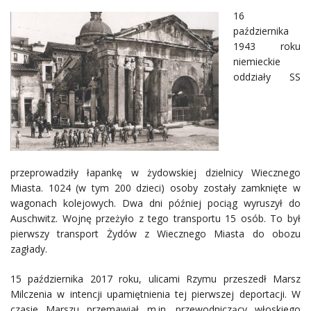
16
października
1943 roku
niemieckie
oddziały SS
przeprowadziły łapankę w żydowskiej dzielnicy Wiecznego
Miasta. 1024 (w tym 200 dzieci) osoby zostały zamknięte w
wagonach kolejowych. Dwa dni później pociąg wyruszył do
Auschwitz. Wojnę przeżyło z tego transportu 15 osób. To był
pierwszy transport Żydów z Wiecznego Miasta do obozu
zagłady.
15 października 2017 roku, ulicami Rzymu przeszedł Marsz
Milczenia w intencji upamiętnienia tej pierwszej deportacji. W
czasie Marszu przema
wiał m.in. przewodniczący włoskiego