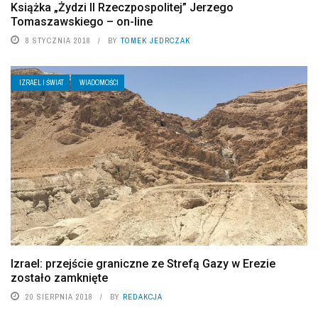
Książka „Żydzi II Rzeczpospolitej” Jerzego
Tomaszawskiego – on-line
8 STYCZNIA 2018
BY
TOMEK JEDRCZAK
IZRAEL I ŚWIAT
WIADOMOŚCI
Izrael: przejście graniczne ze Strefą Gazy w Erezie
zostało zamknięte
20 SIERPNIA 2018
BY
REDAKCJA