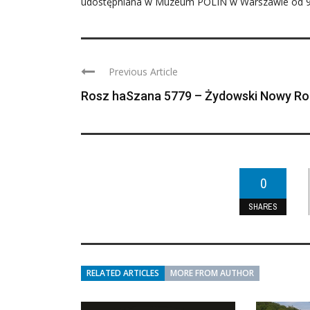
udostępniana w Muzeum POLIN w Warszawie od 9 
Previous Article
Rosz haSzana 5779 – Żydowski Nowy Ro
0
SHARES
RELATED ARTICLES
MORE FROM AUTHOR