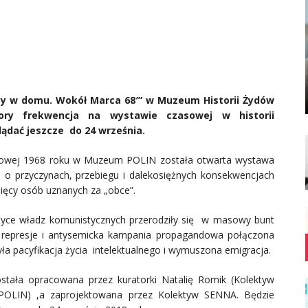
cy w domu. Wokół Marca 68′” w Muzeum Historii Żydów
ory frekwencja na wystawie czasowej w historii
dać jeszcze do 24 września.
ndowej 1968 roku w Muzeum POLIN została otwarta wystawa
o przyczynach, przebiegu i dalekosiężnych konsekwencjach
sięcy osób uznanych za „obce”.
ityce władz komunistycznych przerodziły się w masowy bunt
e represje i antysemicka kampania propagandowa połączona
yła pacyfikacja życia intelektualnego i wymuszona emigracja.
tała opracowana przez kuratorki Natalię Romik (Kolektyw
POLIN) ,a zaprojektowana przez Kolektyw SENNA. Będzie