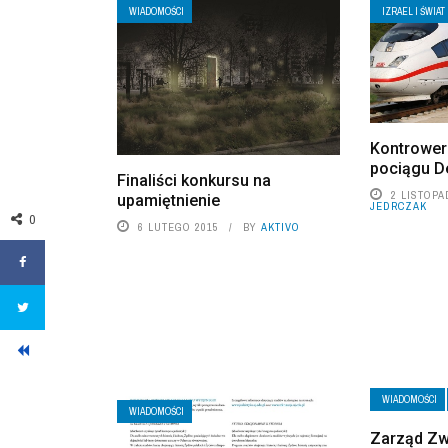
WIADOMOŚCI
IZRAEL I ŚWIAT
Kontrower
pociągu D
Finaliści konkursu na
2 LISTOPA
upamiętnienie
JEDRCZAK
0
6 LUTEGO 2015
BY
AKTIVO
WIADOMOŚCI
WIADOMOŚCI
Zarząd Zw