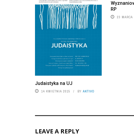
Wyznanio
RP
23 MARCA 
Judaistyka na UJ
14 KWIETNIA 2015
BY
AKTIVO
LEAVE A REPLY