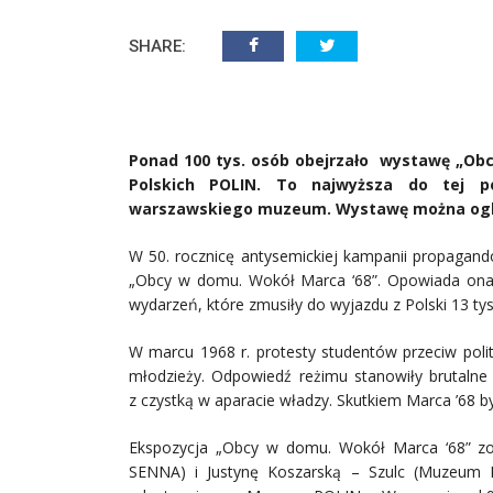
SHARE:
Ponad 100 tys. osób obejrzało wystawę „Ob
Polskich POLIN. To najwyższa do tej p
warszawskiego muzeum. Wystawę można oglą
W 50. rocznicę antysemickiej kampanii propaga
„Obcy w domu. Wokół Marca ‘68”. Opowiada ona 
wydarzeń, które zmusiły do wyjazdu z Polski 13 ty
W marcu 1968 r. protesty studentów przeciw pol
młodzieży. Odpowiedź reżimu stanowiły brutaln
z czystką w aparacie władzy. Skutkiem Marca ’68 b
Ekspozycja „Obcy w domu. Wokół Marca ‘68” zos
SENNA) i Justynę Koszarską – Szulc (Muzeum 