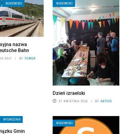
WIADOMOŚCI
WIADOMOŚCI
syjna nazwa
eutsche Bahn
DA 2017
BY
TOMEK
Dzień izraelski
27 KWIETNIA 2015
BY
AKTIVO
WYDARZENIA
WIADOMOŚCI
iązku Gmin