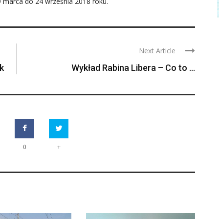
marca do 24 września 2018 roku.
Next Article
k
Wykład Rabina Libera – Co to ...
+
0