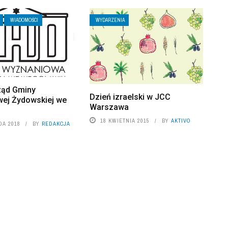
WIADOMOŚCI
WYDARZENIA
ząd Gminy
Dzień izraelski w JCC
ej Żydowskiej we
Warszawa
u
18 KWIETNIA 2015
BY
AKTIVO
DA 2018
BY
REDAKCJA