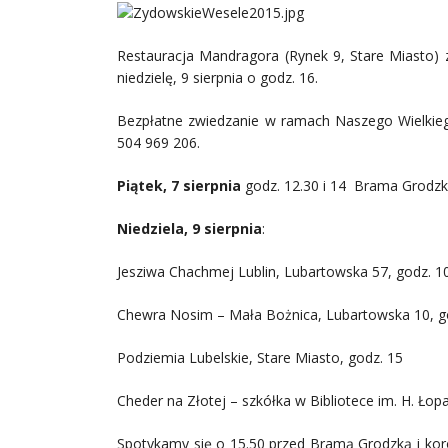
Restauracja Mandragora (Rynek 9, Stare Miasto) 
niedzielę, 9 sierpnia o godz. 16.
Bezpłatne zwiedzanie w ramach Naszego Wielkieg
504 969 206.
Piątek, 7 sierpnia
godz. 12.30 i 14 Brama Grodzk
Niedziela, 9 sierpnia
:
Jesziwa Chachmej Lublin, Lubartowska 57, godz. 10
Chewra Nosim – Mała Bożnica, Lubartowska 10, god
Podziemia Lubelskie, Stare Miasto, godz. 15
Cheder na Złotej – szkółka w Bibliotece im. H. Łopa
Spotykamy się o 15.50 przed Bramą Grodzką i koro