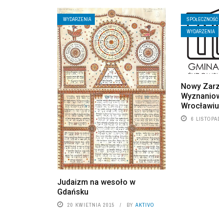
WYDARZENIA
SPOŁECZNOŚĆ
WYDARZENIA
Nowy Zar
Wyznaniow
Wrocławi
6 LISTOPA
Judaizm na wesoło w
Gdańsku
20 KWIETNIA 2015
BY
AKTIVO