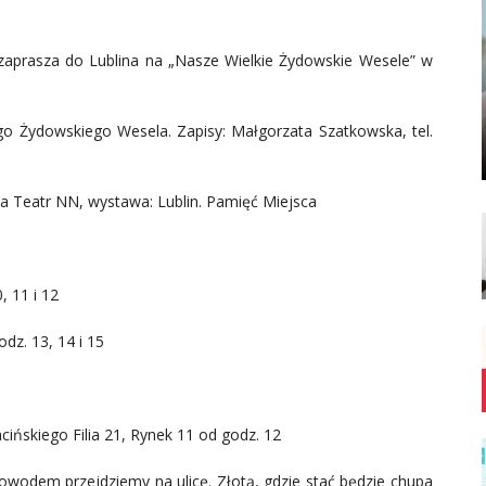
zaprasza do Lublina na „Nasze Wielkie Żydowskie Wesele” w
o Żydowskiego Wesela. Zapisy: Małgorzata Szatkowska, tel.
a Teatr NN, wystawa: Lublin. Pamięć Miejsca
, 11 i 12
z. 13, 14 i 15
cińskiego Filia 21, Rynek 11 od godz. 12
wodem przejdziemy na ulicę. Złotą, gdzie stać będzie chupa