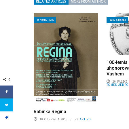
RELATED ARTICLES
MORE FROM AUTHOR
WYDARZENIA
WIADOMOŚCI
100-letni
uhonorowa
Vashem
0
20 PAŹDZI
TOMEK JEDRC
Rabinka Regina
10 CZERWCA 2015
BY
AKTIVO