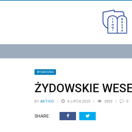
WYDARZENIA
ŻYDOWSKIE WESE
BY
AKTIVO
9 LIPCA 2015
2602
0
SHARE: