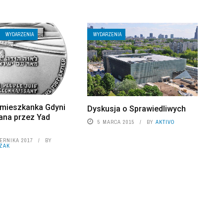
WYDARZENIA
WYDARZENIA
a mieszkanka Gdyni
Dyskusja o Sprawiedliwych
na przez Yad
5 MARCA 2015
BY
AKTIVO
ERNIKA 2017
BY
ZAK