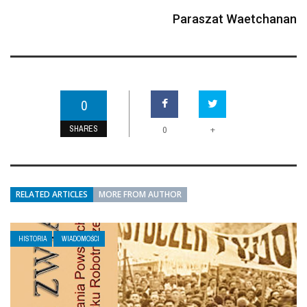
Paraszat Waetchanan
0
SHARES
+
0
RELATED ARTICLES
MORE FROM AUTHOR
HISTORIA
WIADOMOŚCI