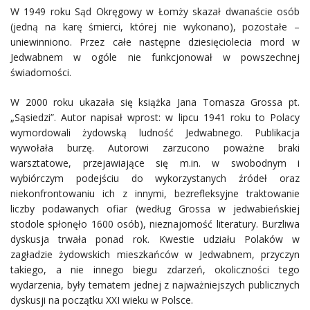
W 1949 roku Sąd Okręgowy w Łomży skazał dwanaście osób
(jedną na karę śmierci, której nie wykonano), pozostałe –
uniewinniono. Przez całe następne dziesięciolecia mord w
Jedwabnem w ogóle nie funkcjonował w powszechnej
świadomości.
W 2000 roku ukazała się książka Jana Tomasza Grossa pt.
„Sąsiedzi”. Autor napisał wprost: w lipcu 1941 roku to Polacy
wymordowali żydowską ludność Jedwabnego. Publikacja
wywołała burzę. Autorowi zarzucono poważne braki
warsztatowe, przejawiające się m.in. w swobodnym i
wybiórczym podejściu do wykorzystanych źródeł oraz
niekonfrontowaniu ich z innymi, bezrefleksyjne traktowanie
liczby podawanych ofiar (według Grossa w jedwabieńskiej
stodole spłonęło 1600 osób), nieznajomość literatury. Burzliwa
dyskusja trwała ponad rok. Kwestie udziału Polaków w
zagładzie żydowskich mieszkańców w Jedwabnem, przyczyn
takiego, a nie innego biegu zdarzeń, okoliczności tego
wydarzenia, były tematem jednej z najważniejszych publicznych
dyskusji na początku XXI wieku w Polsce.