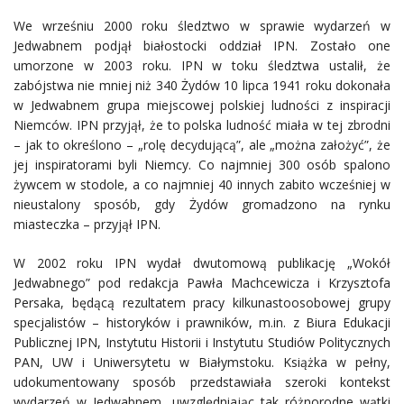
We wrześniu 2000 roku śledztwo w sprawie wydarzeń w
Jedwabnem podjął białostocki oddział IPN. Zostało one
umorzone w 2003 roku. IPN w toku śledztwa ustalił, że
zabójstwa nie mniej niż 340 Żydów 10 lipca 1941 roku dokonała
w Jedwabnem grupa miejscowej polskiej ludności z inspiracji
Niemców. IPN przyjął, że to polska ludność miała w tej zbrodni
– jak to określono – „rolę decydującą”, ale „można założyć”, że
jej inspiratorami byli Niemcy. Co najmniej 300 osób spalono
żywcem w stodole, a co najmniej 40 innych zabito wcześniej w
nieustalony sposób, gdy Żydów gromadzono na rynku
miasteczka – przyjął IPN.
W 2002 roku IPN wydał dwutomową publikację „Wokół
Jedwabnego” pod redakcja Pawła Machcewicza i Krzysztofa
Persaka, będącą rezultatem pracy kilkunastoosobowej grupy
specjalistów – historyków i prawników, m.in. z Biura Edukacji
Publicznej IPN, Instytutu Historii i Instytutu Studiów Politycznych
PAN, UW i Uniwersytetu w Białymstoku. Książka w pełny,
udokumentowany sposób przedstawiała szeroki kontekst
wydarzeń w Jedwabnem, uwzględniając tak różnorodne wątki