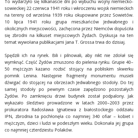
To wydarzyło się kilkanaście dni po wybuchu wojny niemiecko-
sowieckiej 22 czerwca 1941 roku i wkroczeniu wojsk niemieckich
na tereny od września 1939 roku okupowane przez Sowietów.
10 lipca 1941 roku grupa mieszkańców Jedwabnego i
okolicznych miejscowości, zachęcona przez Niemców dopuściła
się zbrodni na kilkuset miejscowych Żydach. Dyskusja na ten
temat wywołana publikacjami Jana T. Grossa trwa do dzisiaj.
Spędzili ich na rynek. Bili i pilnowali, aby nikt nie zdołał się
wymknąć. Część Żydów zmuszono do pielenia rynku. Grupie 40–
50 mężczyzn kazano rozbić stojący na pobliskim skwerku
pomnik Lenina. Następnie fragmenty monumentu musieli
dźwigać do stojącej na obrzeżach Jedwabnego stodoły. Do tej
samej stodoły po pewnym czasie zapędzono pozostałych
Żydów. Po zamknięciu drzwi budynek został podpalony. Jak
wykazało śledztwo prowadzone w latach 2000–2003 przez
prokuratora Radosława Ignatiewa z białostockiego oddziału
IPN, zbrodnia ta pochłonęła co najmniej 340 ofiar – kobiet i
mężczyzn, dzieci i ludzi w podeszłym wieku. Dokonała jej grupa
co najmniej czterdziestu Polaków.