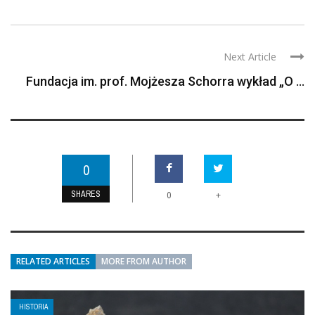
Next Article
Fundacja im. prof. Mojżesza Schorra wykład „O ...
0
SHARES
+
0
RELATED ARTICLES
MORE FROM AUTHOR
HISTORIA