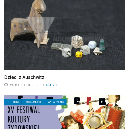
Dzieci z Auschwitz
24 MARCA 2015
BY
AKTIVO
KULTURA
WIADOMOŚCI
WYDARZENIA