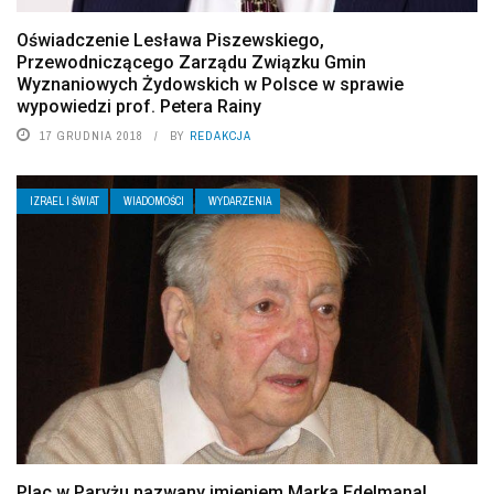
Oświadczenie Lesława Piszewskiego,
Przewodniczącego Zarządu Związku Gmin
Wyznaniowych Żydowskich w Polsce w sprawie
wypowiedzi prof. Petera Rainy
17 GRUDNIA 2018
BY
REDAKCJA
IZRAEL I ŚWIAT
WIADOMOŚCI
WYDARZENIA
Plac w Paryżu nazwany imieniem Marka Edelmana!