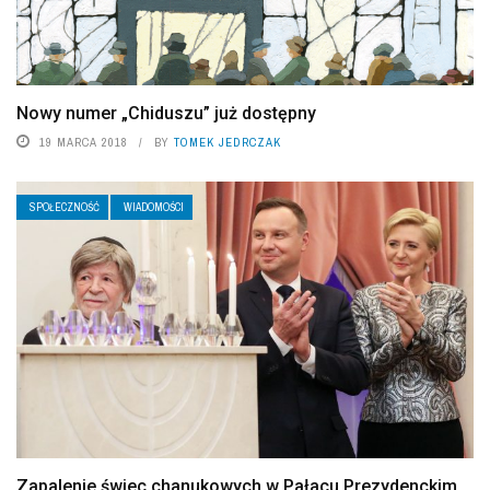
Nowy numer „Chiduszu” już dostępny
19 MARCA 2018
BY
TOMEK JEDRCZAK
SPOŁECZNOŚĆ
WIADOMOŚCI
Zapalenie świec chanukowych w Pałacu Prezydenckim