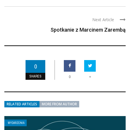
Next Article
Spotkanie z Marcinem Zarembą
0
SHARES
+
0
RELATED ARTICLES
MORE FROM AUTHOR
WYDARZENIA