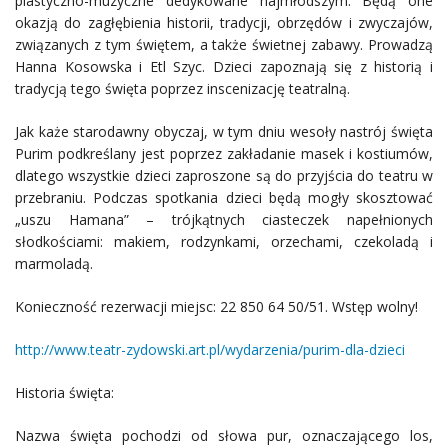
plastyczno-muzyczne dedykowane najmłodszym. Będą one
okazją do zagłębienia historii, tradycji, obrzędów i zwyczajów,
związanych z tym świętem, a także świetnej zabawy. Prowadzą
Hanna Kosowska i Etl Szyc. Dzieci zapoznają się z historią i
tradycją tego święta poprzez inscenizację teatralną.
Jak każe starodawny obyczaj, w tym dniu wesoły nastrój święta
Purim podkreślany jest poprzez zakładanie masek i kostiumów,
dlatego wszystkie dzieci zaproszone są do przyjścia do teatru w
przebraniu. Podczas spotkania dzieci będą mogły skosztować
„uszu Hamana” – trójkątnych ciasteczek napełnionych
słodkościami: makiem, rodzynkami, orzechami, czekoladą i
marmoladą.
Konieczność rezerwacji miejsc: 22 850 64 50/51. Wstęp wolny!
http://www.teatr-zydowski.art.pl/wydarzenia/purim-dla-dzieci
Historia święta:
Nazwa święta pochodzi od słowa pur, oznaczającego los,