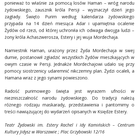
ponieważ to właśnie za pomocą losów Haman – wróg narodu
żydowskiego, zausznik króla Persji – wyznaczył dzień jego
zagłady. Święto Purim według kalendarza żydowskiego
przypada na 14 dzień miesiąca Adar i upamiętnia ocalenie
Żydów od rzezi, od której uchroniła ich odwaga dwojga ludzi –
żony króla Achaszwerosza, Estery i jej wuja Mordechaja.
Namiestnik Haman, urażony przez Żyda Mordechaja w swej
dumie, postanowił zgładzić wszystkich Żydów mieszkających w
owym czasie w Persji. Jednakże Mordechajowi udało się przy
pomocy siostrzenicy udaremnić nikczemny plan. Żydzi ocaleli, a
Hamana wraz z jego synami powieszono.
Radość purimowego święta jest wyrazem ufności w
niezniszczalność narodu żydowskiego. Do tradycji należą
różnego rodzaju maskarady, przedstawienia i pantomimy o
treści nawiązującej do wydarzeń opisanych w Księdze Estery.
Teatr Żydowski im. Estery Rachel i Idy Kamińskich – Centrum
Kultury Jidysz w Warszawie ; Plac Grzybowski 12/16