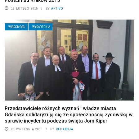
PostLimud Kraków 2015
19 LUTEGO 2015
BY
AKTIVO
WIADOMOŚCI
WYDARZENIA
Przedstawiciele różnych wyznań i władze miasta
Gdańska solidaryzują się ze społecznością żydowską w
sprawie incydentu podczas święta Jom Kipur
20 WRZEŚNIA 2018
BY
REDAKCJA