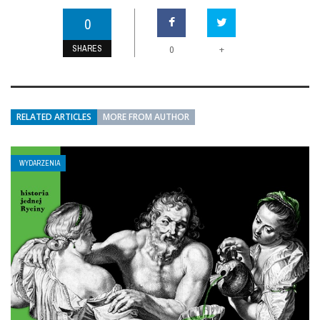
0
SHARES
+
0
RELATED ARTICLES
MORE FROM AUTHOR
WYDARZENIA