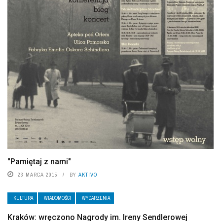
"Pamiętaj z nami"
23 MARCA 2015
BY
AKTIVO
KULTURA
WIADOMOŚCI
WYDARZENIA
Kraków: wręczono Nagrody im. Ireny Sendlerowej