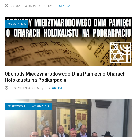
30 CZERWCA 2017
BY
REDAKCJA
WYDARZENIA
Obchody Międzynarodowego Dnia Pamięci o Ofiarach
Holokaustu na Podkarpaciu
5 STYCZNIA 2015
BY
AKTIVO
WIADOMOŚCI
WYDARZENIA