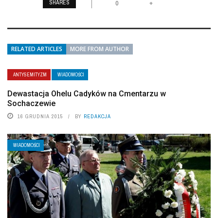
SHARES
+
0
RELATED ARTICLES
MORE FROM AUTHOR
ANTYSEMITYZM
WIADOMOŚCI
Dewastacja Ohelu Cadyków na Cmentarzu w
Sochaczewie
16 GRUDNIA 2015
BY
REDAKCJA
WIADOMOŚCI