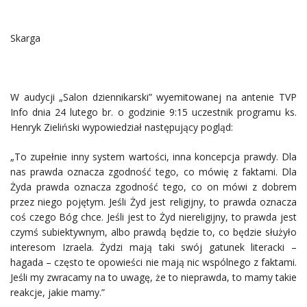
Skarga
W audycji „Salon dziennikarski” wyemitowanej na antenie TVP
Info dnia 24 lutego br. o godzinie 9:15 uczestnik programu ks.
Henryk Zieliński wypowiedział następujący pogląd:
„To zupełnie inny system wartości, inna koncepcja prawdy. Dla
nas prawda oznacza zgodność tego, co mówię z faktami. Dla
Żyda prawda oznacza zgodność tego, co on mówi z dobrem
przez niego pojętym. Jeśli Żyd jest religijny, to prawda oznacza
coś czego Bóg chce. Jeśli jest to Żyd niereligijny, to prawda jest
czymś subiektywnym, albo prawdą będzie to, co będzie służyło
interesom Izraela. Żydzi mają taki swój gatunek literacki –
hagada – często te opowieści nie mają nic wspólnego z faktami.
Jeśli my zwracamy na to uwagę, że to nieprawda, to mamy takie
reakcje, jakie mamy.”