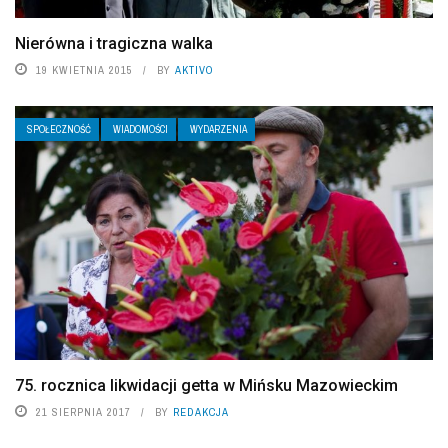
Nierówna i tragiczna walka
19 KWIETNIA 2015
BY
AKTIVO
SPOŁECZNOŚĆ
WIADOMOŚCI
WYDARZENIA
75. rocznica likwidacji getta w Mińsku Mazowieckim
21 SIERPNIA 2017
BY
REDAKCJA