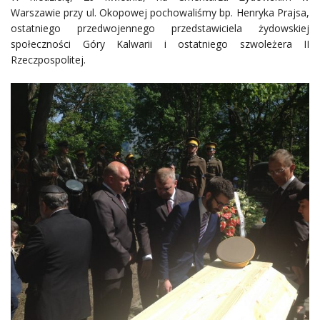
Warszawie przy ul. Okopowej pochowaliśmy bp. Henryka Prajsa,
ostatniego przedwojennego przedstawiciela żydowskiej
społeczności Góry Kalwarii i ostatniego szwoleżera II
Rzeczpospolitej.