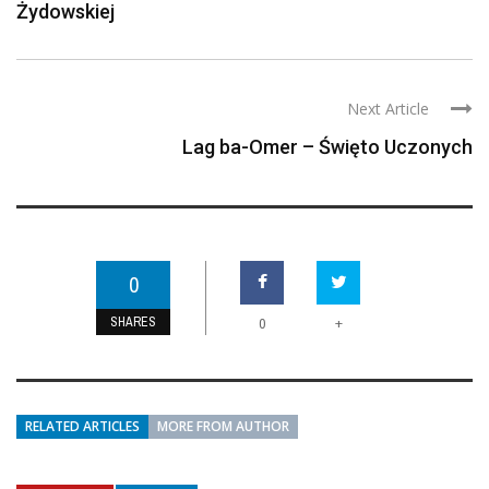
Żydowskiej
Next Article
Lag ba-Omer – Święto Uczonych
0
SHARES
+
0
RELATED ARTICLES
MORE FROM AUTHOR