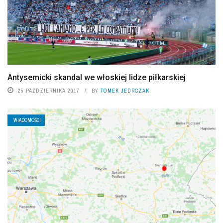
Antysemicki skandal we włoskiej lidze piłkarskiej
25 PAŹDZIERNIKA 2017
BY
TOMEK JEDRCZAK
WIADOMOŚCI