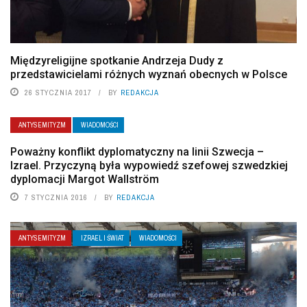
Międzyreligijne spotkanie Andrzeja Dudy z
przedstawicielami różnych wyznań obecnych w Polsce
26 STYCZNIA 2017
BY
REDAKCJA
ANTYSEMITYZM
WIADOMOŚCI
Poważny konflikt dyplomatyczny na linii Szwecja –
Izrael. Przyczyną była wypowiedź szefowej szwedzkiej
dyplomacji Margot Wallström
7 STYCZNIA 2016
BY
REDAKCJA
ANTYSEMITYZM
IZRAEL I ŚWIAT
WIADOMOŚCI