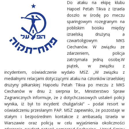
Do ataku na ekipę klubu
Hapoel Petah Tikva z Izraela
doszło w środę po meczu
sparingowym rozegranym na
pobliskim boisku między
izraelską drużyną a
czwartoligowym MKS
Ciechanów. W związku ze
zdarzeniem, policja
zatrzymała jedną osobę.W
piątek, w związku z
incydentem, oświadczenie wydało MSZ. „W związku z
medialnymi relacjami dotyczącymi ataku na członków izraelskiej
drużyny piłkarskiej Hapoelu Petah Tikva po me
czu z MKS
Ciechanów w dniu 2 sierpnia br., Ministerstwo Spraw
Zagranicznych informuje, że z dotychczasowych ustaleń policji
wynika, iż był to incydent chuligański” – podał resort w
oświadczeniu przesłanym PAP. MSZ zapewniło, że pozostaje w
stałym i bezpośrednim kontakcie z ambasadą Izraela w
Warszawie oraz policją w celu wyjaśnienia okoliczności