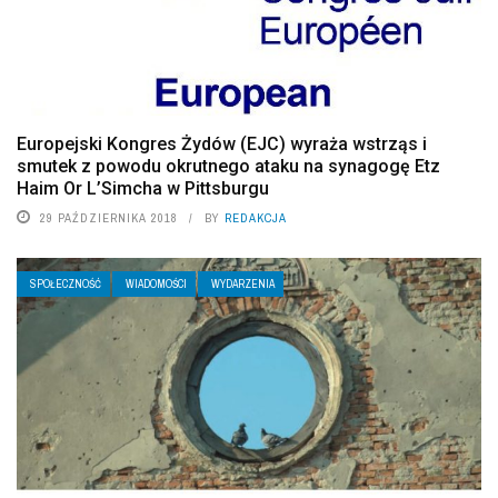
Europejski Kongres Żydów (EJC) wyraża wstrząs i
smutek z powodu okrutnego ataku na synagogę Etz
Haim Or L’Simcha w Pittsburgu
29 PAŹDZIERNIKA 2018
BY
REDAKCJA
SPOŁECZNOŚĆ
WIADOMOŚCI
WYDARZENIA