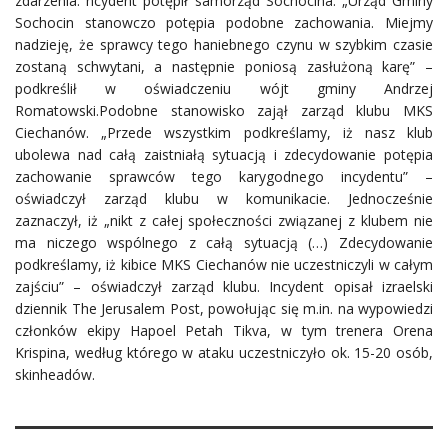
zdarzenia. ncydent potępił samorząd Sochocina. „Urząd Gminy
Sochocin stanowczo potępia podobne zachowania. Miejmy
nadzieję, że sprawcy tego haniebnego czynu w szybkim czasie
zostaną schwytani, a następnie poniosą zasłużoną karę” –
podkreślił w oświadczeniu wójt gminy Andrzej
Romatowski.Podobne stanowisko zajął zarząd klubu MKS
Ciechanów. „Przede wszystkim podkreślamy, iż nasz klub
ubolewa nad całą zaistniałą sytuacją i zdecydowanie potępia
zachowanie sprawców tego karygodnego incydentu” –
oświadczył zarząd klubu w komunikacie. Jednocześnie
zaznaczył, iż „nikt z całej społeczności związanej z klubem nie
ma niczego wspólnego z całą sytuacją (…) Zdecydowanie
podkreślamy, iż kibice MKS Ciechanów nie uczestniczyli w całym
zajściu” – oświadczył zarząd klubu. Incydent opisał izraelski
dziennik The Jerusalem Post, powołując się m.in. na wypowiedzi
członków ekipy Hapoel Petah Tikva, w tym trenera Orena
Krispina, według którego w ataku uczestniczyło ok. 15-20 osób,
skinheadów.