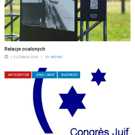
Relacje ocalonych
1 CZERWCA 2015
BY
AKTIVO
ANTYSEMITYZM
IZRAEL I ŚWIAT
WIADOMOŚCI