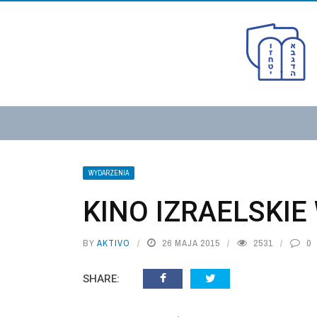
WYDARZENIA
KINO IZRAELSKIE
BY
AKTIVO
26 MAJA 2015
2531
0
SHARE: