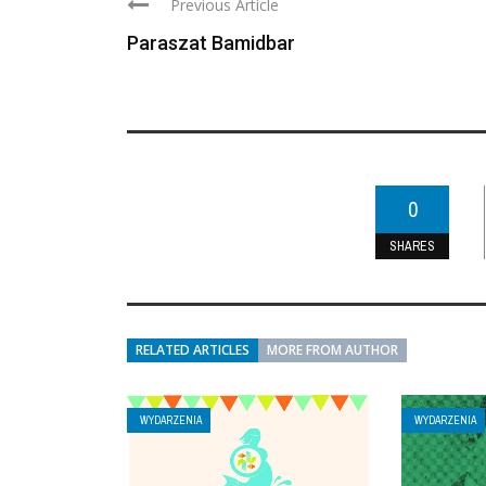
Previous Article
Paraszat Bamidbar
0
SHARES
RELATED ARTICLES
MORE FROM AUTHOR
WYDARZENIA
WYDARZENIA