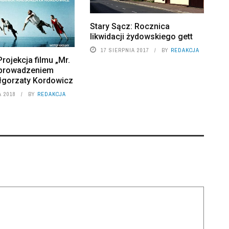
Stary Sącz: Rocznica
likwidacji żydowskiego gett
17 SIERPNIA 2017
BY
REDAKCJA
rojekcja filmu „Mr.
wprowadzeniem
ałgorzaty Kordowicz
 2018
BY
REDAKCJA