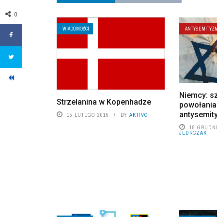
0
WIADOMOŚCI
ANTYSEMITYZ
Niemcy: s
Strzelanina w Kopenhadze
powołania
antysemit
15 LUTEGO 2015
BY
AKTIVO
18 GRUDNI
JEDRCZAK