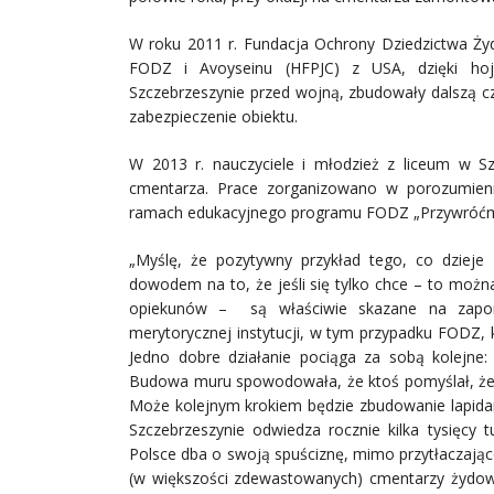
W roku 2011 r. Fundacja Ochrony Dziedzictwa Ży
FODZ i Avoyseinu (HFPJC) z USA, dzięki hoj
Szczebrzeszynie przed wojną, zbudowały dalszą c
zabezpieczenie obiektu.
W 2013 r. nauczyciele i młodzież z liceum w Sz
cmentarza. Prace zorganizowano w porozumien
ramach edukacyjnego programu FODZ „Przywróćm
„Myślę, że pozytywny przykład tego, co dzieje
dowodem na to, że jeśli się tylko chce – to można
opiekunów – są właściwie skazane na zapomn
merytorycznej instytucji, w tym przypadku FODZ, 
Jedno dobre działanie pociąga za sobą kolejne
Budowa muru spowodowała, że ktoś pomyślał, że
Może kolejnym krokiem będzie zbudowanie lapidari
Szczebrzeszynie odwiedza rocznie kilka tysięcy
Polsce dba o swoją spuściznę, mimo przytłaczają
(w większości zdewastowanych) cmentarzy żydows