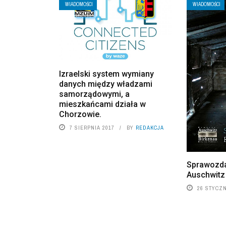
WIADOMOŚCI
WIADOMOŚCI
Izraelski system wymiany
danych między władzami
samorządowymi, a
mieszkańcami działa w
Chorzowie.
7 SIERPNIA 2017
BY
REDAKCJA
Sprawozd
Auschwitz
26 STYCZN