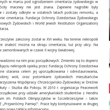
żonych w marcu pod ogrodzeniem cmentarza żydowskiego w
róciły macewy nie jest znana. Zapewne nagrobki były
 i zostały odkryte w ostatnich latach podczas remontu, a
enie cmentarza. Fundacja Ochrony Dziedzictwa Żydowskiego
owych Żydowskich i World Jewish Restitution Organization)
tarza.
eszynie założony został w XVI wieku. Na terenie nekropolii
ze znaleźć można na skraju cmentarza, tuż przy ulicy. Na
w zamordowanych w czasie II wojny światowej.
owadzono na nim prac porządkowych. Zmieniło się to dopiero
bjęciu nekropolii opieką przez Fundację Ochrony Dziedzictwa
ne starania celem jej uporządkowania i odrestaurowania,
dobrej woli, oraz potomkami żydowskich mieszkańców
arzyszenia Współpracy Chrześcijańsko-Żydowskiej w Dreźnie
uty – Służba dla Pokoju. W 2010 r. organizacja Peacework
orządkowe przy udziale amerykańskich studentów z Hendrix
um im. Polskich Olimpijczyków w Szczebrzeszynie – także
 „Przywróćmy Pamięć”. Prace były kontynuowane w drugiej
ano nową tablicę informacyjną.