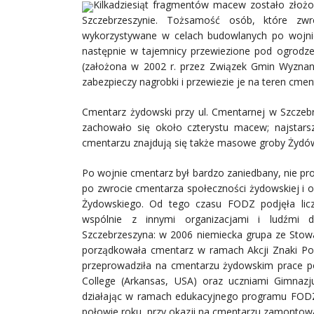
Kilkadziesiąt fragmentów macew zostało zło
Szczebrzeszynie. Tożsamość osób, które zw
wykorzystywane w celach budowlanych po wojnie
następnie w tajemnicy przewiezione pod ogrodz
(założona w 2002 r. przez Związek Gmin Wyznani
zabezpieczy nagrobki i przewiezie je na teren cmen
Cmentarz żydowski przy ul. Cmentarnej w Szczebrz
zachowało się około czterystu macew; najstars
cmentarzu znajdują się także masowe groby Żydó
Po wojnie cmentarz był bardzo zaniedbany, nie pr
po zwrocie cmentarza społeczności żydowskiej i o
Żydowskiego. Od tego czasu FODZ podjęła licz
wspólnie z innymi organizacjami i ludźmi 
Szczebrzeszyna: w 2006 niemiecka grupa ze Stow
porządkowała cmentarz w ramach Akcji Znaki Pok
przeprowadziła na cmentarzu żydowskim prace p
College (Arkansas, USA) oraz uczniami Gimnazj
działając w ramach edukacyjnego programu FODZ
połowie roku, przy okazji na cmentarzu zamontow