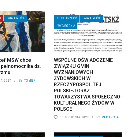
M
WIADOMOŚCI
SPOŁECZNOŚĆ
WIADOMOŚCI
WYDARZENIA
zef MSW chce
WSPÓLNE OŚWIADCZENIE
 pełnomocnika ds.
ZWIĄZKU GMIN
yzmu
WYZNANIOWYCH
ŻYDOWSKICH W
A 2017
BY
TOMEK
RZECZYPOSPOLITEJ
POLSKIEJ ORAZ
TOWARZYSTWA SPOŁECZNO-
KULTURALNEGO ŻYDÓW W
POLSCE
13 GRUDNIA 2023
BY
REDAKCJA