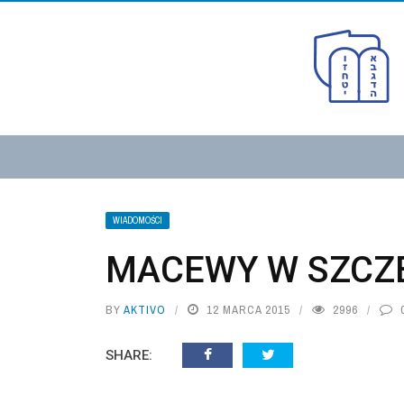
WIADOMOŚCI
MACEWY W SZCZ
BY
AKTIVO
12 MARCA 2015
2996
SHARE: