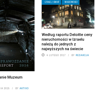
IZRAEL I ŚWIAT
WIADOMOŚCI
Według raportu Deloitte ceny
nieruchomości w Izraelu
należą do jednych z
najwyższych na świecie
4 LUTEGO 2017
BY
REDAKCJA
anie Muzeum
IA 2015
BY
AKTIVO