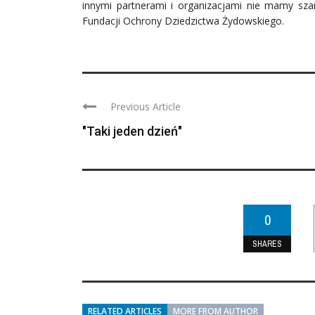
innymi partnerami i organizacjami nie mamy sz
Fundacji Ochrony Dziedzictwa Żydowskiego.
Previous Article
"Taki jeden dzień"
0
SHARES
RELATED ARTICLES
MORE FROM AUTHOR