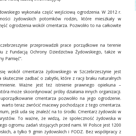
dowskiego wykonała część wejściową ogrodzenia. W 2012 r.
ności żydowskich potomków rodzin, które mieszkały w
zęść ogrodzenia wokół cmentarza. Pozwoliło to na całkowite
czebrzeszynie przeprowadzili prace porządkowe na terenie
iu z Fundacją Ochrony Dziedzictwa Żydowskiego, także w
y Pamięć”.
 się wokół cmentarza żydowskiego w Szczebrzeszynie jest
 skutecznie zadbać o zabytki, które z racji braku naturalnych
ienie. Ważne jest też istnienie prawnego opiekuna –
która może skoordynować próby działania innych organizacji.
: uporządkowanie cmentarza pozwoliło na jego ogrodzenie.
 warto teraz zwrócić macewy pochodzące z tego cmentarza.
um, jeśli uda się znaleźć na to środki. Cmentarz żydowski w
 turystów. To ważne, że widzą, że społeczność żydowska w
cego ogromu zadań stojących przed nami. W Polsce jest 1200
kich, a tylko 9 gmin żydowskich i FODZ. Bez współpracy z