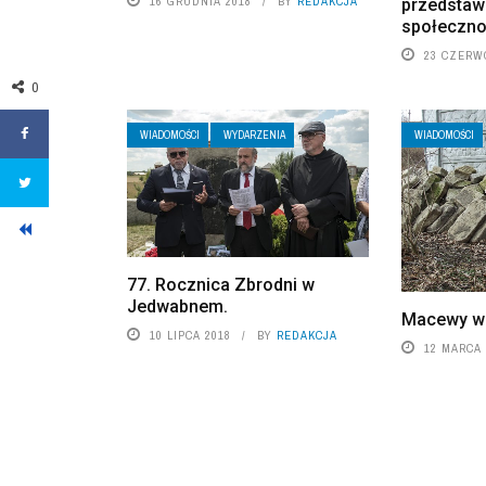
16 GRUDNIA 2018
BY
REDAKCJA
przedstawic
społeczno
23 CZERW
0
WIADOMOŚCI
WYDARZENIA
WIADOMOŚCI
77. Rocznica Zbrodni w
Jedwabnem.
Macewy w
10 LIPCA 2018
BY
REDAKCJA
12 MARCA 