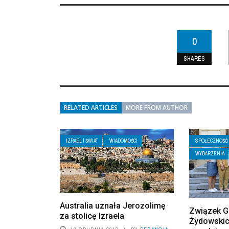
0
SHARES
RELATED ARTICLES
MORE FROM AUTHOR
IZRAEL I ŚWIAT
WIADOMOŚCI
SPOŁECZNOŚĆ
WYDARZENIA
Australia uznała Jerozolimę
Związek 
za stolicę Izraela
Żydowskic