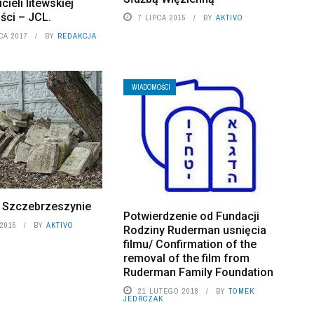
ieli litewskiej
ści – JCL.
7 LIPCA 2015
BY
AKTIVO
CA 2017
BY
REDAKCJA
WIADOMOŚCI
 Szczebrzeszynie
Potwierdzenie od Fundacji
2015
BY
AKTIVO
Rodziny Ruderman usnięcia
filmu/ Confirmation of the
removal of the film from
Ruderman Family Foundation
21 LUTEGO 2018
BY
TOMEK
JEDRCZAK