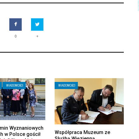
+
0
WIADOMOŚCI
WIADOMOŚCI
Gmin Wyznaniowych
Współpraca Muzeum ze
h w Polsce gościł
Służbą Więzienną