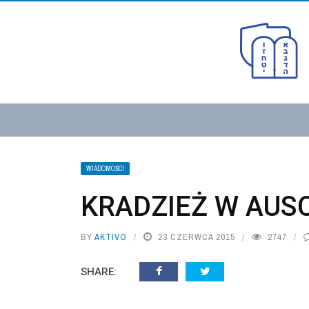
WIADOMOŚCI
KRADZIEŻ W AUS
BY
AKTIVO
23 CZERWCA 2015
2747
SHARE: