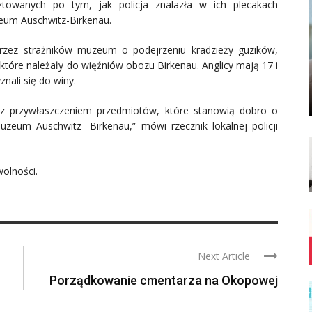
ztowanych po tym, jak policja znalazła w ich plecakach
eum Auschwitz-Birkenau.
 przez strażników muzeum o podejrzeniu kradzieży guzików,
które należały do więźniów obozu Birkenau. Anglicy mają 17 i
znali się do winy.
 z przywłaszczeniem przedmiotów, które stanowią dobro o
zeum Auschwitz- Birkenau,” mówi rzecznik lokalnej policji
olności.
Next Article
Porządkowanie cmentarza na Okopowej