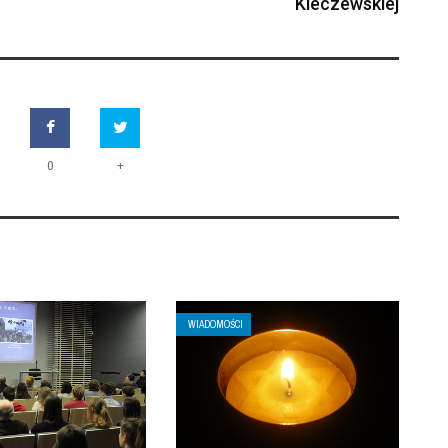
Kleczewskiej
+
0
WIADOMOŚCI