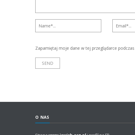
Zapamiętaj moje dane w tej przeglądarce podczas 
O NAS
Strona
www.jewish.org.pl
i profil na FB