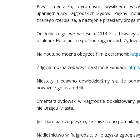
Przy cmentarzu, ogromnym wysiłkiem wszy
upamiętniający rajgrodzkich Żydów. Piękny mo
znanego rzeźbiarza, a następnie przesłany droga m
Odsłonięto go we wrześniu 2014 r. z towarzysze
ocaleni z Holocaustu spośród rajgrodzkich Żydów i 
Na Youtube można obejrzeć film z ceremonii:
http
Zdjęcia można zobaczyć na stronie Fundacji:
http:
Niestety, niedawno dowiedzieliśmy się, że pom
poważnie go uszkodzili.
Cmentarz żydowski w Rajgrodzie zlokalizowany j
nie Urzędu Miasta.
Jest nam bardzo przykro, że zniszczono pomnik bę
Nadleśnictwo w Rajgrodzie, o ile uzyska zgodę sw