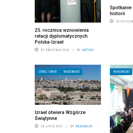
Spotkanie
historii
29 STYCZN
25. rocznica wznowienia
relacji dyplomatycznych
Polska-Izrael
23 KWIETNIA 2015
BY
AKTIVO
IZRAEL I ŚWIAT
WIADOMOŚCI
WIADOMOŚCI
Izrael otwiera Wzgórze
Świątynne
16 LIPCA 2017
BY
REDAKCJA