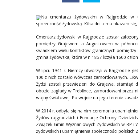
Na cmentarzu żydowskim w Rajgrodzie w ub
społeczność żydowską. Kilka dni temu okazało się, 
Cmentarz żydowski w Rajgrodzie został założony
pomiędzy Grajewem a Augustowem w północno-w
świadkiem wielu konfliktów granicznych pomiędzy P
gmina żydowska, która w r. 1857 liczyła 1600 czło
W lipcu 1941 r. Niemcy utworzyli w Rajgrodzie ge
100 z nich zostało wówczas zamordowanych. Likwid
Żydzi zostali przewiezieni do Grajewa, stamtąd
obozie zagłady w Treblince, zamordowani przez n
wojny światowej. Po wojnie na jego terenie zasadz
W 2014 r. odbyła się na nim ceremonia upamiętn
Żydów rajgrodzkich i Fundację Ochrony Dziedzict
Związek Gmin Wyznaniowych Żydowskich w RP i Wor
żydowskich i upamiętnienia społeczności polskich 