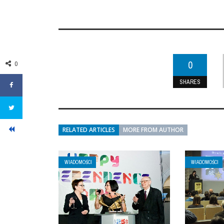
0
0
SHARES
RELATED ARTICLES
MORE FROM AUTHOR
WIADOMOŚCI
WIADOMOŚCI