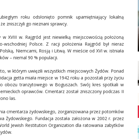
iegłym roku odsłonięto pomnik upamiętniający lokalną
że zniszczyli go nieznani sprawcy.
 w XVIII w. Rajgród jest niewielką miejscowością położoną
schodniej Polsce. Z racji położenia Rajgród był nieraz
olską, Niemcami, Rosją i Litwą. W mieście od XVI w. istniała
nków – niemal 90 % populacji.
tto, w którym uwięzili wszystkich miejscowych Żydów. Ponad
acja getta miała miejsce w 1942 roku a pozostali przy życiu
 do obozu tranzytowego w Boguszach. Swój kres spotkali w
iemieckich oprawców. Cmentarz został zniszczony podczas II
ono las.
ienia cmentarza żydowskiego, zorganizowana przez potomków
wa Żydowskiego. Fundacja została założona w 2002 r. przez
ld Jewish Restitution Organization dla ratowania zabytków
Żydów.