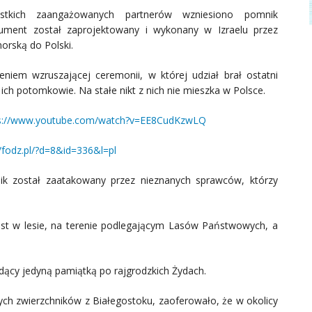
stkich zaangażowanych partnerów wzniesiono pomnik
nument został zaprojektowany i wykonany w Izraelu przez
orską do Polski.
niem wzruszającej ceremonii, w której udział brał ostatni
ich potomkowie. Na stałe nikt z nich nie mieszka w Polsce.
s://www.youtube.com/watch?v=EE8CudKzwLQ
//fodz.pl/?d=8&id=336&l=pl
nik został zaatakowany przez nieznanych sprawców, którzy
est w lesie, na terenie podlegającym Lasów Państwowych, a
dący jedyną pamiątką po rajgrodzkich Żydach.
ych zwierzchników z Białegostoku, zaoferowało, że w okolicy