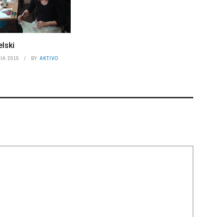
elski
IA 2015
BY
AKTIVO