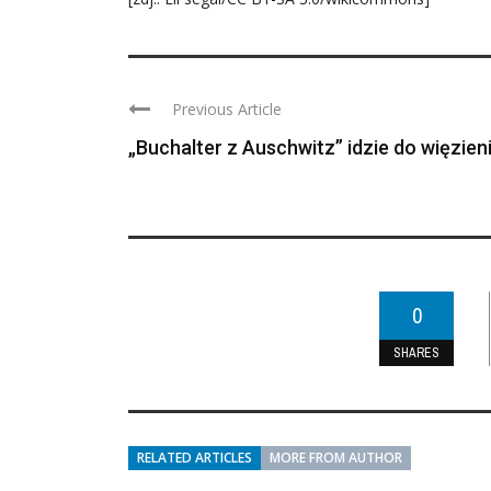
Previous Article
„Buchalter z Auschwitz” idzie do więzien
0
SHARES
RELATED ARTICLES
MORE FROM AUTHOR