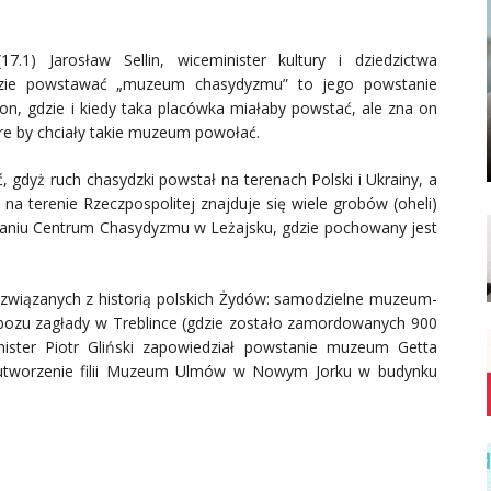
7.1) Jarosław Sellin, wiceminister kultury i dziedzictwa
ędzie powstawać „muzeum chasydyzmu” to jego powstanie
n, gdzie i kiedy taka placówka miałaby powstać, ale zna on
óre by chciały takie muzeum powołać.
gdyż ruch chasydzki powstał na terenach Polski i Ukrainy, a
na terenie Rzeczpospolitej znajduje się wiele grobów (oheli)
łaniu Centrum Chasydyzmu w Leżajsku, gdzie pochowany jest
 związanych z historią polskich Żydów: samodzielne muzeum-
bozu zagłady w Treblince (gdzie zostało zamordowanych 900
nister Piotr Gliński zapowiedział powstanie muzeum Getta
e utworzenie filii Muzeum Ulmów w Nowym Jorku w budynku