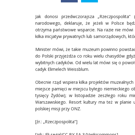
Jak donosi przedwczorajsza „Rzeczpospolita” (1
narodowego, deklaruje, że jeżeli w Polsce b
otrzyma państwowe wsparcie. Na razie nie mówi o
kilka inicjatyw prywatnych lub samorządowych, kt
Minister mówi, że takie muzeum powinno powstać, 
do Polski przyjeżdża co roku wielu chasydów gdyż 
wybitnych cadyków. Od wielu lat mówi się o powo
cadyk Elimelech Weissblum.
Obecnie rząd wspiera kilka projektów muzealnych
miejsce pamięci w miejscu byłego niemieckiego o
tysięcy Żydów); w listopadzie zeszłego roku mi
Warszawskiego. Resort kultury ma też w plani
polskiej misji przy ONZ.
[źr.: „Rzeczpospolita”]
[zdj.: Eli segal/CC BY-SA 3.0/wikicommons]