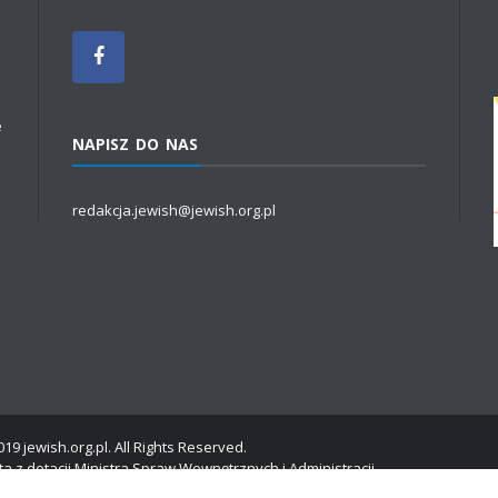
e
NAPISZ DO NAS
redakcja.jewish@jewish.org.pl
19 jewish.org.pl. All Rights Reserved.
a z dotacji Ministra Spraw Wewnętrznych i Administracji.
dardy ochrony danych osobowych, w związku z wejściem rozporządzenia R