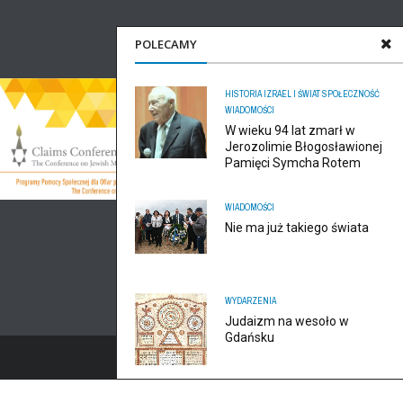
POLECAMY
HISTORIA
IZRAEL I ŚWIAT
SPOŁECZNOŚĆ
WIADOMOŚCI
W wieku 94 lat zmarł w
Jerozolimie Błogosławionej
Pamięci Symcha Rotem
WIADOMOŚCI
Nie ma już takiego świata
WYDARZENIA
Judaizm na wesoło w
Gdańsku
ODO, zaktualizowaliśmy politykę prywatności serwisu.