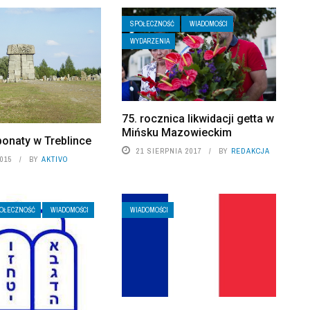
SPOŁECZNOŚĆ
WIADOMOŚCI
WYDARZENIA
75. rocznica likwidacji getta w
Mińsku Mazowieckim
onaty w Treblince
21 SIERPNIA 2017
BY
REDAKCJA
2015
BY
AKTIVO
OŁECZNOŚĆ
WIADOMOŚCI
WIADOMOŚCI