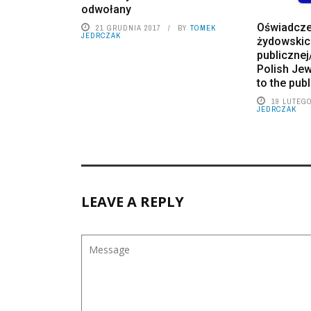
odwołany
Oświadcze
21 GRUDNIA 2017
BY
TOMEK
JEDRCZAK
żydowskich
publicznej
Polish Jew
to the pub
19 LUTEGO
JEDRCZAK
LEAVE A REPLY