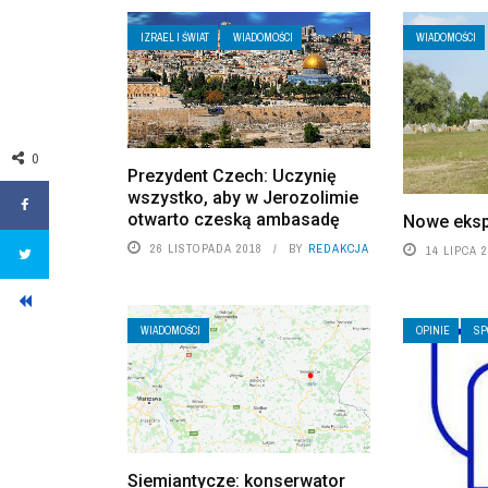
IZRAEL I ŚWIAT
WIADOMOŚCI
WIADOMOŚCI
0
Prezydent Czech: Uczynię
wszystko, aby w Jerozolimie
otwarto czeską ambasadę
Nowe eksp
26 LISTOPADA 2018
BY
REDAKCJA
14 LIPCA 
WIADOMOŚCI
OPINIE
SP
Siemiantycze: konserwator