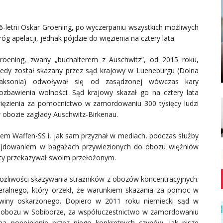
6-letni Oskar Groening, po wyczerpaniu wszystkich możliwych
róg apelacji, jednak pójdzie do więzienia na cztery lata.
roening, zwany „buchalterem z Auschwitz”, od 2015 roku,
iedy został skazany przez sąd krajowy w Lueneburgu (Dolna
aksonia) odwoływał się od zasądzonej wówczas kary
ozbawienia wolności. Sąd krajowy skazał go na cztery lata
ięzienia za pomocnictwo w zamordowaniu 300 tysięcy ludzi
 obozie zagłady Auschwitz-Birkenau.
kiem Waffen-SS i, jak sam przyznał w mediach, podczas służby
najdowaniem w bagażach przywiezionych do obozu więźniów
oty przekazywał swoim przełożonym.
ożliwości skazywania strażników z obozów koncentracyjnych.
eralnego, który orzekł, że warunkiem skazania za pomoc w
 winy oskarżonego. Dopiero w 2011 roku niemiecki sąd w
z obozu w Sobiborze, za współuczestnictwo w zamordowaniu
 popełnienie przez niego konkretnych czynów. Jak pisze