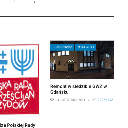
+
0
SPOŁECZNOŚĆ
WIADOMOŚCI
Remont w siedzibie GWŻ w
Gdańsku
11 LISTOPADA 2021
BY
REDAKCJA
ze Polskiej Rady