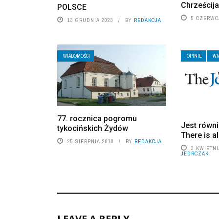
Chrześcij
POLSCE
5 CZERWC
13 GRUDNIA 2023
BY
REDAKCJA
WIADOMOŚCI
OPINIE
WI
77. rocznica pogromu
Jest równi
tykocińskich Żydów
There is a
25 SIERPNIA 2018
BY
REDAKCJA
3 KWIETNI
JEDRCZAK
LEAVE A REPLY