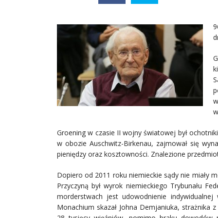
9
d
G
k
S
p
w
w
Groening w czasie II wojny światowej był ochotni
w obozie Auschwitz-Birkenau, zajmował się wy
pieniędzy oraz kosztowności. Znalezione przedmi
Dopiero od 2011 roku niemieckie sądy nie miały m
Przyczyną był wyrok niemieckiego Trybunału Fed
morderstwach jest udowodnienie indywidualnej
Monachium skazał Johna Demjaniuka, strażnika 
28 tysięcy więźniów, pomimo braku dowodów na