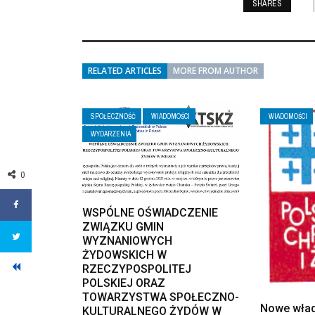
SHARES
RELATED ARTICLES
MORE FROM AUTHOR
SPOŁECZNOŚĆ
WIADOMOŚCI
WIADOMOŚCI
WYDARZENIA
0
WSPÓLNE OŚWIADCZENIE
ZWIĄZKU GMIN
WYZNANIOWYCH
ŻYDOWSKICH W
RZECZYPOSPOLITEJ
POLSKIEJ ORAZ
TOWARZYSTWA SPOŁECZNO-
Nowe wład
KULTURALNEGO ŻYDÓW W