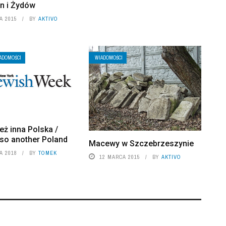
an i Żydów
A 2015
BY
AKTIVO
ADOMOŚCI
WIADOMOŚCI
eż inna Polska /
lso another Poland
Macewy w Szczebrzeszynie
A 2018
BY
TOMEK
12 MARCA 2015
BY
AKTIVO