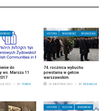
ADOMOŚCI
HISTORIA
WIADOMOŚCI
WYDARZENIA
enie do
74. rocznica wybuchu
ry ws. Marszu 11
powstania w getcie
2017
warszawskim
ADA 2017
BY
TOMEK
19 KWIETNIA 2017
BY
REDAKCJA
HISTORIA
KULTURA
WIADOMOŚCI