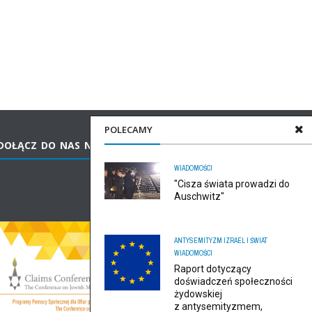
POLECAMY
DOŁĄCZ DO NAS NA FACEBOOKU
WIADOMOŚCI
"Cisza świata prowadzi do
Auschwitz"
ANTYSEMITYZM
IZRAEL I ŚWIAT
WIADOMOŚCI
Raport dotyczący
doświadczeń społeczności
żydowskiej
z antysemityzmem,