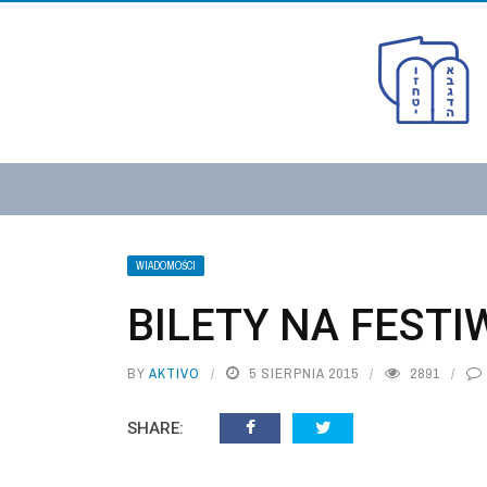
WIADOMOŚCI
BILETY NA FESTI
BY
AKTIVO
5 SIERPNIA 2015
2891
SHARE: