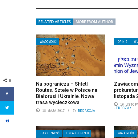
RELATED ARTICLES
MORE FROM AUTHOR
WIADOMOŚCI
OPINIE
WI
0
Na pograniczu – Shtetl
Zawiadomi
Routes. Sztele w Polsce na
prokuratu
Białorusi i Ukrainie. Nowa
listopada 
trasa wycieczkowa
16 LISTOP
JEDRCZAK
18 MAJA 2017
BY
REDAKCJA
SPOŁECZNOŚĆ
UNCATEGORIZED
WIADOMOŚCI