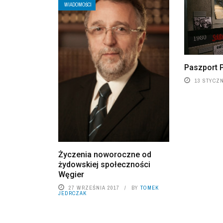
WIADOMOŚCI
Paszport P
13 STYCZN
Życzenia noworoczne od
żydowskiej społeczności
Węgier
27 WRZEŚNIA 2017
BY
TOMEK
JEDRCZAK