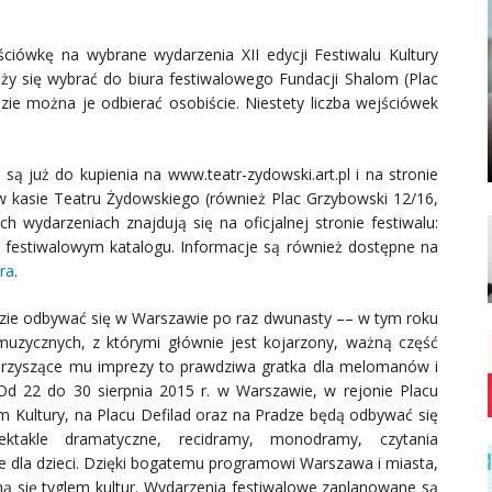
iówkę na wybrane wydarzenia XII edycji Festiwalu Kultury
ży się wybrać do biura festiwalowego Fundacji Shalom (Plac
zie można je odbierać osobiście. Niestety liczba wejściówek
są już do kupienia na www.teatr-zydowski.art.pl i na stronie
w kasie Teatru Żydowskiego (również Plac Grzybowski 12/16,
h wydarzeniach znajdują się na oficjalnej stronie festiwalu:
m festiwalowym katalogu. Informacje są również dostępne na
ra
.
dzie odbywać się w Warszawie po raz dwunasty –– w tym roku
muzycznych, z którymi głównie jest kojarzony, ważną część
owarzyszące mu imprezy to prawdziwa gratka dla melomanów i
 Od 22 do 30 sierpnia 2015 r. w Warszawie, w rejonie Placu
um Kultury, na Placu Defilad oraz na Pradze będą odbywać się
spektakle dramatyczne, recidramy, monodramy, czytania
e dla dzieci. Dzięki bogatemu programowi Warszawa i miasta,
aną się tyglem kultur. Wydarzenia festiwalowe zaplanowane są