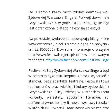
Od 3 sierpnia każdy może zdobyć darmową wejśc
Żydowskiej Warszawa Singera. Po wejściówki nale
Grzybowski 12/16 w godz. 10.00-16.00), gdzie będ
jest ograniczona, dlatego należy się spieszyć!
Na pozostałe wydarzenia obowiązują bilety, które 
www.eventim.pl, a od 3 sierpnia będą do nabycia 
tel. 22 8505656). Dokładne informacje o wszystkic
http://www.festiwalsingera.pl/ oraz w drukowany
fanpage’u:
http://www.facebook.com/FestiwalSinge
Festiwal Kultury Żydowskiej Warszawa Singera bę
w ostatnim tygodniu sierpnia. Oprócz wydarzeń 
stanowić będą spektakle teatralne. Festiwal i t
teatromanów oraz wielbicieli kultury żydowskiej.
Grzybowskiego i ulicy Próżnej, w Austriackim For
koncerty, warsztaty, spotkania literackie, 
performatywne, pokazy filmowe, wystawy i atrakcj
w których żył i tworzył Isaac Bashewis Singer, st