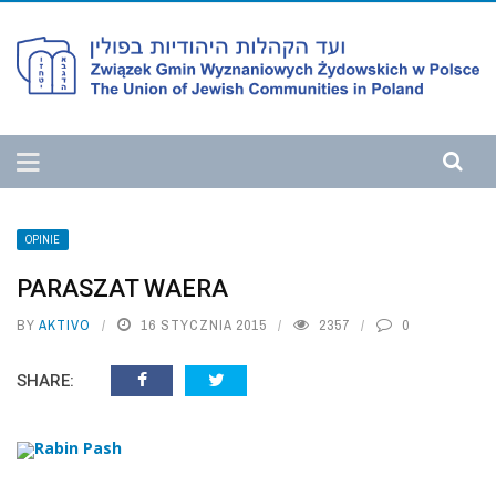
OPINIE
PARASZAT WAERA
BY
AKTIVO
16 STYCZNIA 2015
2357
0
SHARE:
Rabin Pash