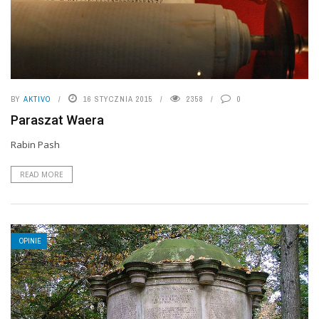
BY
AKTIVO
16 STYCZNIA 2015
2358
0
Paraszat Waera
Rabin Pash
READ MORE
OPINIE