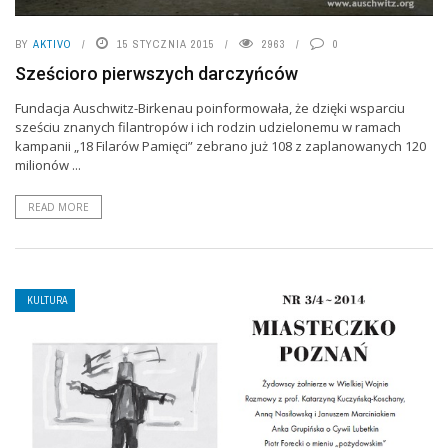
BY
AKTIVO
15 STYCZNIA 2015
2963
0
Sześcioro pierwszych darczyńców
Fundacja Auschwitz-Birkenau poinformowała, że dzięki wsparciu
sześciu znanych filantropów i ich rodzin udzielonemu w ramach
kampanii „18 Filarów Pamięci” zebrano już 108 z zaplanowanych 120
milionów ...
READ MORE
KULTURA