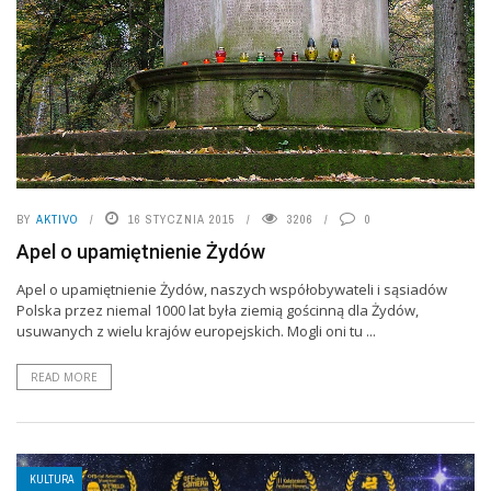
BY
AKTIVO
16 STYCZNIA 2015
3206
0
Apel o upamiętnienie Żydów
Apel o upamiętnienie Żydów, naszych współobywateli i sąsiadów
Polska przez niemal 1000 lat była ziemią gościnną dla Żydów,
usuwanych z wielu krajów europejskich. Mogli oni tu ...
READ MORE
KULTURA