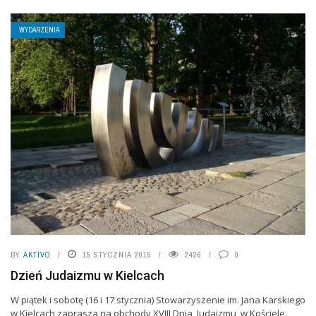
WYDARZENIA
BY
AKTIVO
15 STYCZNIA 2015
2426
0
Dzień Judaizmu w Kielcach
W piątek i sobotę (16 i 17 stycznia) Stowarzyszenie im. Jana Karskiego
w Kielcach zaprasza na obchody XVIII Dnia Judaizmu w Kościele