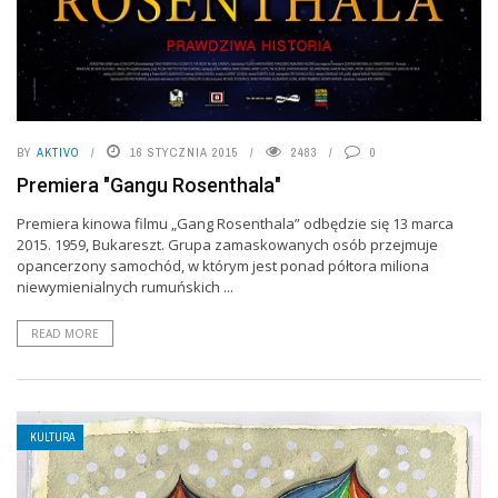
BY
AKTIVO
16 STYCZNIA 2015
2483
0
Premiera "Gangu Rosenthala"
Premiera kinowa filmu „Gang Rosenthala” odbędzie się 13 marca
2015. 1959, Bukareszt. Grupa zamaskowanych osób przejmuje
opancerzony samochód, w którym jest ponad półtora miliona
niewymienialnych rumuńskich ...
READ MORE
KULTURA