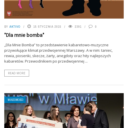
BY
AKTIVO
15 STYCZNIA 2015
2391
0
"Dla mnie bomba"
„Dla Mnie Bomba” to przedstawienie kabaretowo-muzyczne
przywołujące klimat przedwojennej Warszawy. A w nim: taniec,
rewia, piosenki, skecze, żarty, anegdoty oraz hity najlepszych
kabaretów. Przewodnikiem po przedwojennej ...
READ MORE
WIADOMOŚCI