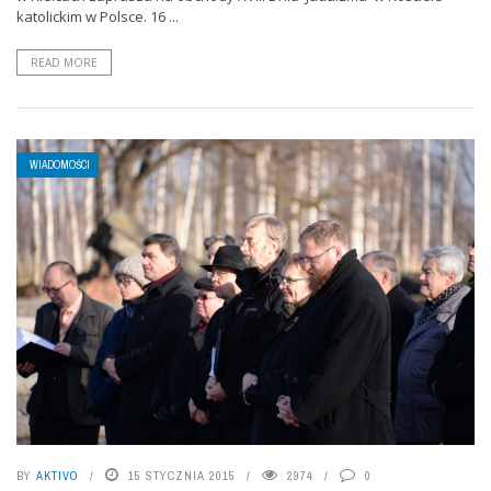
katolickim w Polsce. 16 ...
READ MORE
WIADOMOŚCI
BY
AKTIVO
15 STYCZNIA 2015
2974
0