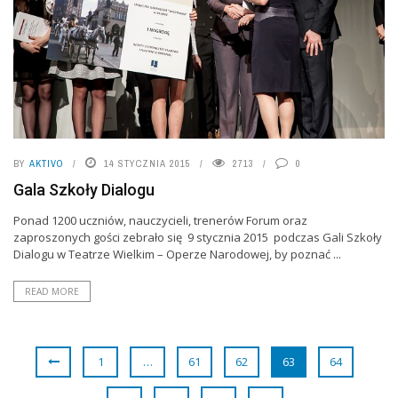
BY
AKTIVO
14 STYCZNIA 2015
2713
0
Gala Szkoły Dialogu
Ponad 1200 uczniów, nauczycieli, trenerów Forum oraz
zaproszonych gości zebrało się 9 stycznia 2015 podczas Gali Szkoły
Dialogu w Teatrze Wielkim – Operze Narodowej, by poznać ...
READ MORE
1
…
61
62
63
64