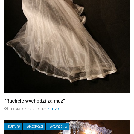
"Ruchele wychodzi za mąż"
13 MARCA 2015
BY
AKTIVO
KULTURA
WIADOMOŚCI
WYDARZENIA