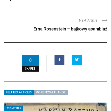
Next Article
Erna Rosenstein – bajkowy asamblaż
0
SHARES
+
0
RELATED ARTICLES
MORE FROM AUTHOR
WYDARZENIA