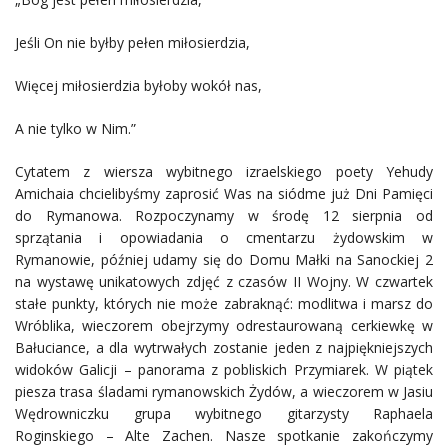
Jeśli On nie byłby pełen miłosierdzia,
Więcej miłosierdzia byłoby wokół nas,
A nie tylko w Nim.”
Cytatem z wiersza wybitnego izraelskiego poety Yehudy
Amichaia chcielibyśmy zaprosić Was na siódme już Dni Pamięci
do Rymanowa. Rozpoczynamy w środę 12 sierpnia od
sprzątania i opowiadania o cmentarzu żydowskim w
Rymanowie, później udamy się do Domu Małki na Sanockiej 2
na wystawę unikatowych zdjęć z czasów II Wojny. W czwartek
stałe punkty, których nie może zabraknąć: modlitwa i marsz do
Wróblika, wieczorem obejrzymy odrestaurowaną cerkiewkę w
Bałuciance, a dla wytrwałych zostanie jeden z najpiękniejszych
widoków Galicji – panorama z pobliskich Przymiarek. W piątek
piesza trasa śladami rymanowskich Żydów, a wieczorem w Jasiu
Wędrowniczku grupa wybitnego gitarzysty Raphaela
Roginskiego – Alte Zachen. Nasze spotkanie zakończymy