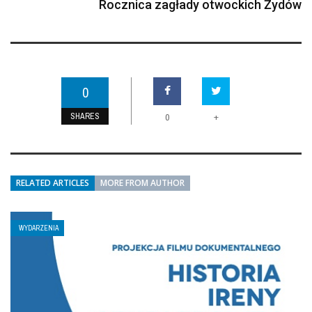
Rocznica zagłady otwockich Żydów
0
SHARES
+
0
RELATED ARTICLES
MORE FROM AUTHOR
WYDARZENIA