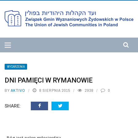
WYDARZENIA
DNI PAMIĘCI W RYMANOWIE
BY
AKTIVO
8 SIERPNIA 2015
2938
0
SHARE:
„Bóg jest pełen miłosierdzia,