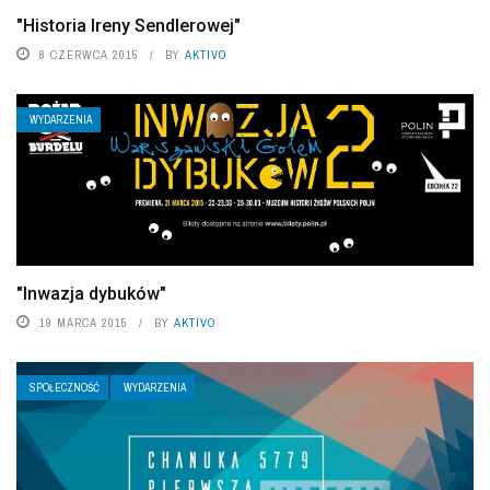
"Historia Ireny Sendlerowej"
8 CZERWCA 2015
BY
AKTIVO
WYDARZENIA
"Inwazja dybuków"
19 MARCA 2015
BY
AKTIVO
SPOŁECZNOŚĆ
WYDARZENIA