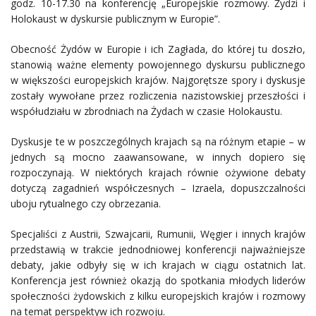
godz. 10-17.30 na konferencję „Europejskie rozmowy. Żydzi i
Holokaust w dyskursie publicznym w Europie”.
Obecność Żydów w Europie i ich Zagłada, do której tu doszło,
stanowią ważne elementy powojennego dyskursu publicznego
w większości europejskich krajów. Najgorętsze spory i dyskusje
zostały wywołane przez rozliczenia nazistowskiej przeszłości i
współudziału w zbrodniach na Żydach w czasie Holokaustu.
Dyskusje te w poszczególnych krajach są na różnym etapie – w
jednych są mocno zaawansowane, w innych dopiero się
rozpoczynają. W niektórych krajach równie ożywione debaty
dotyczą zagadnień współczesnych – Izraela, dopuszczalności
uboju rytualnego czy obrzezania.
Specjaliści z Austrii, Szwajcarii, Rumunii, Węgier i innych krajów
przedstawią w trakcie jednodniowej konferencji najważniejsze
debaty, jakie odbyły się w ich krajach w ciągu ostatnich lat.
Konferencja jest również okazją do spotkania młodych liderów
społeczności żydowskich z kilku europejskich krajów i rozmowy
na temat perspektyw ich rozwoju.