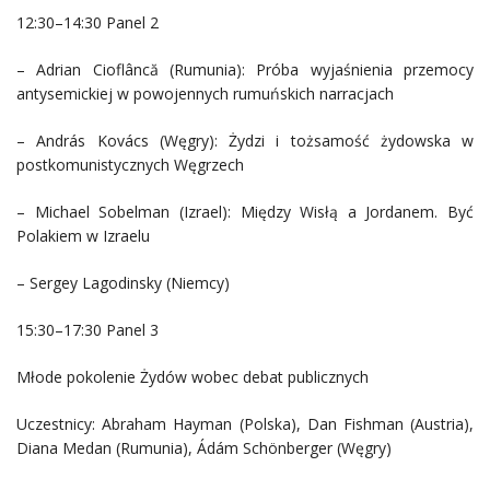
12:30–14:30 Panel 2
– Adrian Cioflâncă (Rumunia): Próba wyjaśnienia przemocy
antysemickiej w powojennych rumuńskich narracjach
– András Kovács (Węgry): Żydzi i tożsamość żydowska w
postkomunistycznych Węgrzech
– Michael Sobelman (Izrael): Między Wisłą a Jordanem. Być
Polakiem w Izraelu
– Sergey Lagodinsky (Niemcy)
15:30–17:30 Panel 3
Młode pokolenie Żydów wobec debat publicznych
Uczestnicy: Abraham Hayman (Polska), Dan Fishman (Austria),
Diana Medan (Rumunia), Ádám Schönberger (Węgry)