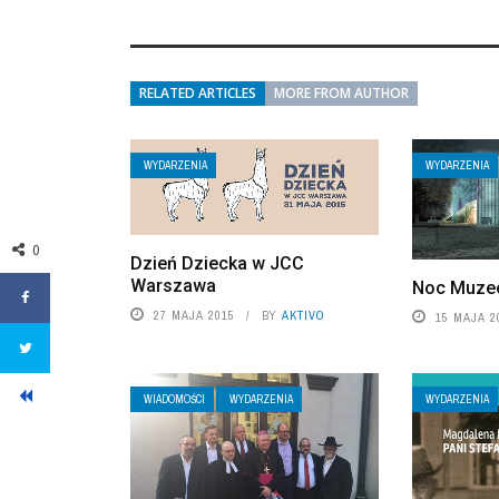
RELATED ARTICLES
MORE FROM AUTHOR
WYDARZENIA
WYDARZENIA
0
Dzień Dziecka w JCC
Warszawa
Noc Muze
27 MAJA 2015
BY
AKTIVO
15 MAJA 2
WIADOMOŚCI
WYDARZENIA
WYDARZENIA