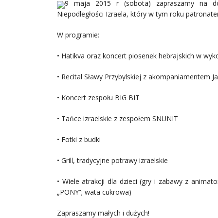
9 maja 2015 r (sobota) zapraszamy na dor
Niepodległości Izraela, który w tym roku patrona
W programie:
• Hatikva oraz koncert piosenek hebrajskich w wyko
• Recital Sławy Przybylskiej z akompaniamentem 
• Koncert zespołu BIG BIT
• Tańce izraelskie z zespołem SNUNIT
• Fotki z budki
• Grill, tradycyjne potrawy izraelskie
• Wiele atrakcji dla dzieci (gry i zabawy z anim
„PONY”; wata cukrowa)
Zapraszamy małych i dużych!