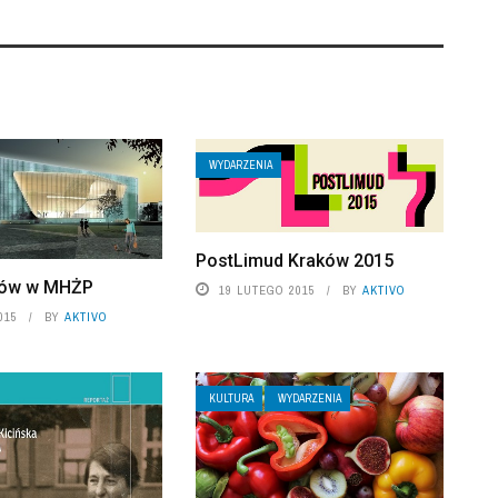
WYDARZENIA
PostLimud Kraków 2015
ów w MHŻP
19 LUTEGO 2015
BY
AKTIVO
015
BY
AKTIVO
KULTURA
WYDARZENIA