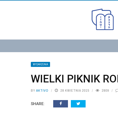
WYDARZENIA
WIELKI PIKNIK R
BY
AKTIVO
28 KWIETNIA 2015
2809
SHARE: