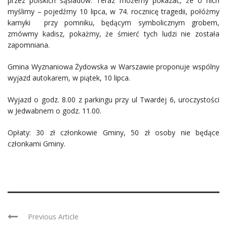
przez polskich sąsiadów. Teraz możemy pokazać, że o nich
myślimy – pojedźmy 10 lipca, w 74. rocznicę tragedii, połóżmy
kamyki przy pomniku, będącym symbolicznym grobem,
zmówmy kadisz, pokażmy, że śmierć tych ludzi nie została
zapomniana.
Gmina Wyznaniowa Żydowska w Warszawie proponuje wspólny
wyjazd autokarem, w piątek, 10 lipca.
Wyjazd o godz. 8.00 z parkingu przy ul Twardej 6, uroczystości
w Jedwabnem o godz. 11.00.
Opłaty: 30 zł członkowie Gminy, 50 zł osoby nie będące
członkami Gminy.
Previous Article