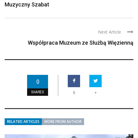
Muzyczny Szabat
Next Article
Współpraca Muzeum ze Służbą Więzienną
0
SHARES
+
0
RELATED ARTICLES
MORE FROM AUTHOR