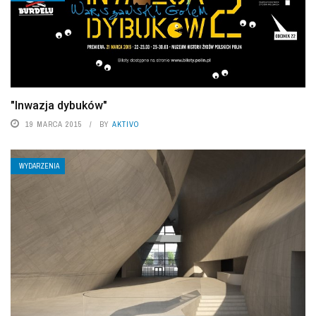
"Inwazja dybuków"
19 MARCA 2015
BY
AKTIVO
WYDARZENIA