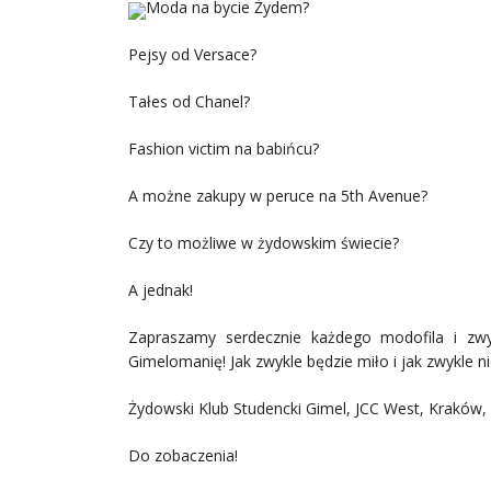
Moda na bycie Żydem?
Pejsy od Versace?
Tałes od Chanel?
Fashion victim na babińcu?
A możne zakupy w peruce na 5th Avenue?
Czy to możliwe w żydowskim świecie?
A jednak!
Zapraszamy serdecznie każdego modofila i zwy
Gimelomanię! Jak zwykle będzie miło i jak zwykle n
Żydowski Klub Studencki Gimel, JCC West, Kraków, 
Do zobaczenia!