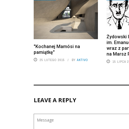
Żydowski I
im. Emanu
"Kochanej Mamósi na
wraz z pa
pamiątkę"
na Marsz P
25 LUTEGO 2015
BY
AKTIVO
15 LIPCA 
LEAVE A REPLY