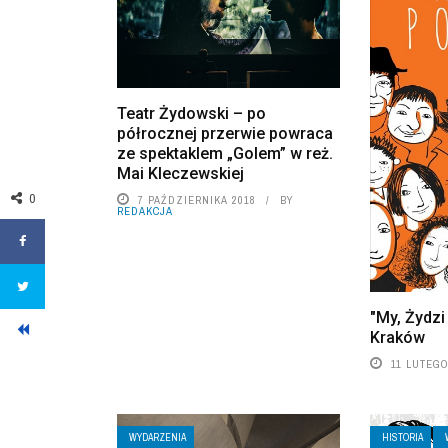
Teatr Żydowski – po
półrocznej przerwie powraca
ze spektaklem „Golem” w reż.
Mai Kleczewskiej
0
7 PAŹDZIERNIKA 2018
BY
REDAKCJA
"My, Żydzi
Kraków
11 LUTEGO
WYDARZENIA
HISTORIA