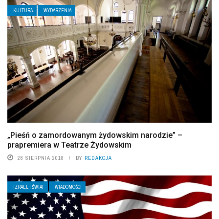
KULTURA
WYDARZENIA
„Pieśń o zamordowanym żydowskim narodzie” –
prapremiera w Teatrze Żydowskim
28 SIERPNIA 2018
BY
REDAKCJA
IZRAEL I ŚWIAT
WIADOMOŚCI