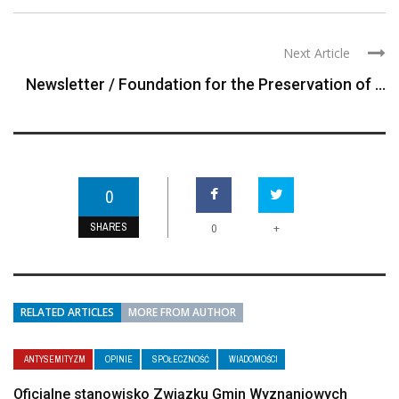
Next Article
Newsletter / Foundation for the Preservation of ...
0
SHARES
+
0
RELATED ARTICLES
MORE FROM AUTHOR
ANTYSEMITYZM
OPINIE
SPOŁECZNOŚĆ
WIADOMOŚCI
Oficjalne stanowisko Związku Gmin Wyznaniowych