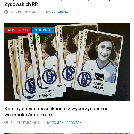
Żydowskich RP.
21 GRUDNIA 2015
BY
REDAKCJA
ANTYSEMITYZM
WIADOMOŚCI
Kolejny antysemicki skandal z wykorzystaniem
wizerunku Anne Frank
2 LISTOPADA 2017
BY
TOMEK JEDRCZAK